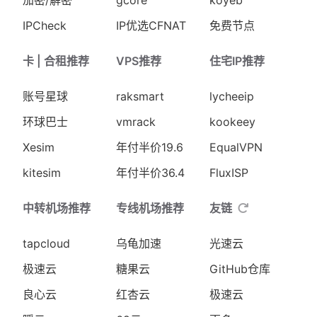
加密/解密
gcore
koyeb
IPCheck
IP优选CFNAT
免费节点
卡 | 合租推荐
VPS推荐
住宅IP推荐
账号星球
raksmart
lycheeip
环球巴士
vmrack
kookeey
Xesim
年付半价19.6
EqualVPN
kitesim
年付半价36.4
FluxISP
中转机场推荐
专线机场推荐
友链
tapcloud
乌龟加速
光速云
极速云
糖果云
GitHub仓库
良心云
红杏云
极速云