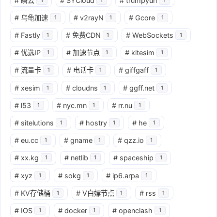
#
瞬云
#
SYCloud
#
trumpyun
#
乌龟加速
#
v2rayN
#
Gcore
1
1
1
#
Fastly
#
免费CDN
#
WebSockets
1
1
1
#
优选IP
#
加速节点
#
kitesim
1
1
1
#
流量卡
#
电话卡
#
giffgaff
1
1
1
#
xesim
#
cloudns
#
ggff.net
1
1
1
#
l53
#
nyc.mn
#
rr.nu
1
1
1
#
sitelutions
#
hostry
#
he
1
1
1
#
eu.cc
#
gname
#
qzz.io
1
1
1
#
xx.kg
#
netlib
#
spaceship
1
1
1
#
xyz
#
sokg
#
ip6.arpa
1
1
1
#
KV存储桶
#
V白嫖节点
#
rss
1
1
1
#
IOS
#
docker
#
openclash
1
1
1