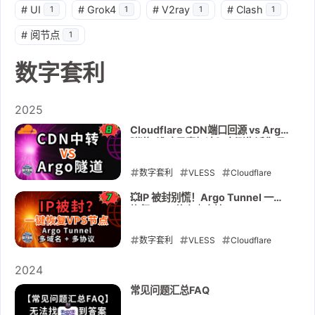
#
UI
#
Grok4
#
V2ray
#
Clash
1
1
1
1
#
阅节点
1
数字套利
2025
Cloudflare CDN端口回源 vs Argo
隧道⚡谁才是真加速？实测告诉你哪
个快、哪个稳
数字套利
VLESS
Cloudflare
CDN
Trojan
VPS
Argo
💥IP 被封别慌！Argo Tunnel 一键
恢复 VPS 节点｜支持
Tunnel
cloudflared
Cloudflare
VLESS/Trojan/Vmess（多域名/多
协议）raksmart2折VPS活动
Tunnel
数字套利
Vmess
VLESS
一键脚本
Cloudflare
多域
名
Trojan
多协议
VPS
内网穿透
raksmart
Zero Trust
Argo
2024
Tunnel
VPS被封
cloudflared
恢复节点
Cloudflare
常见问题汇总FAQ
Tunnel
2025-11-14
Vmess
一键脚本
多域