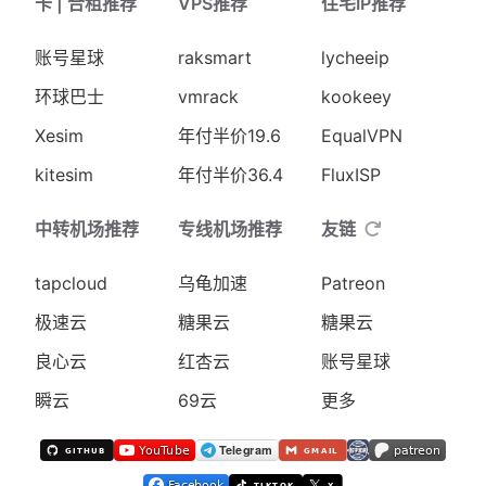
卡 | 合租推荐
VPS推荐
住宅IP推荐
账号星球
raksmart
lycheeip
环球巴士
vmrack
kookeey
Xesim
年付半价19.6
EqualVPN
kitesim
年付半价36.4
FluxISP
中转机场推荐
专线机场推荐
友链
tapcloud
乌龟加速
Patreon
极速云
糖果云
糖果云
良心云
红杏云
账号星球
瞬云
69云
更多