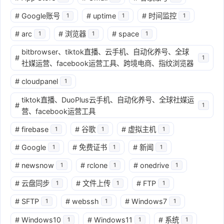
#
Google账号
#
uptime
#
时间监控
1
1
1
#
arc
#
浏览器
#
space
1
1
1
bitbrowser、tiktok直播、云手机、自动化养号、全球
#
1
社媒运营、facebook运营工具、跨境电商、指纹浏览器
#
cloudpanel
1
tiktok直播、DuoPlus云手机、自动化养号、全球社媒运
#
1
营、facebook运营工具
#
firebase
#
谷歌
#
虚拟主机
1
1
1
#
Google
#
免费证书
#
新闻
1
1
1
#
newsnow
#
rclone
#
onedrive
1
1
1
#
云盘同步
#
文件上传
#
FTP
1
1
1
#
SFTP
#
webssh
#
Windows7
1
1
1
#
Windows10
#
Windows11
#
系统
1
1
1