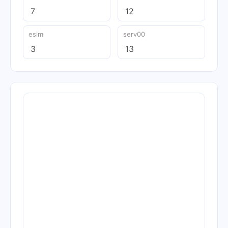
7
12
esim
serv00
3
13