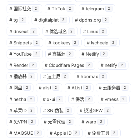
#
国际社交
#
TikTok
#
telegram
2
2
2
#
tg
#
digitalplat
#
dpdns.org
2
2
2
#
dnsexit
#
优选域名
#
Linux
2
2
2
#
Snippets
#
kookeey
#
lycheeip
2
2
2
#
YouTube
#
直播源
#
Netlify
2
2
2
#
Render
#
Cloudflare Pages
#
netlify
2
2
2
#
播放器
#
迪士尼
#
hbomax
2
2
2
#
网盘
#
alist
#
AList
#
云服务器
2
2
2
2
#
nezha
#
x-ui
#
保活
#
vmess
2
2
2
2
#
苹果ID
#
SNI伪装
#
绕过GFW
2
2
2
#
免VPN
#
无需代理
#
warp
2
2
2
#
MAQSUE
#
Apple ID
#
免费工具
2
2
2