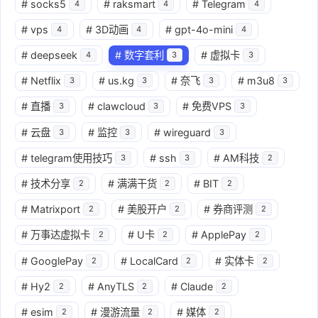
#
socks5
#
raksmart
#
Telegram
4
4
4
#
vps
#
3D动画
#
gpt-4o-mini
4
4
4
#
deepseek
#
数字套利
#
虚拟卡
4
3
3
#
Netflix
#
us.kg
#
奈飞
#
m3u8
3
3
3
3
#
直播
#
clawcloud
#
免费VPS
3
3
3
#
云盘
#
监控
#
wireguard
3
3
3
#
telegram使用技巧
#
ssh
#
AM科技
3
3
2
#
技术分享
#
满满干货
#
BIT
2
2
2
#
Matrixport
#
美股开户
#
券商评测
2
2
2
#
万事达虚拟卡
#
U卡
#
ApplePay
2
2
2
#
GooglePay
#
LocalCard
#
实体卡
2
2
2
#
Hy2
#
AnyTLS
#
Claude
2
2
2
#
esim
#
漫游流量
#
媒体
2
2
2