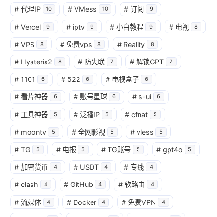
#
代理IP
#
VMess
#
订阅
10
10
9
#
Vercel
#
iptv
#
小白教程
#
电视
9
9
9
8
#
VPS
#
免费vps
#
Reality
8
8
8
#
Hysteria2
#
防失联
#
解锁GPT
8
7
7
#
1101
#
522
#
电视盒子
6
6
6
#
看片神器
#
账号星球
#
s-ui
6
6
6
#
工具神器
#
泛播IP
#
cfnat
5
5
5
#
moontv
#
全网影视
#
vless
5
5
5
#
TG
#
电报
#
TG账号
#
gpt4o
5
5
5
5
#
加密货币
#
USDT
#
专线
4
4
4
#
clash
#
GitHub
#
软路由
4
4
4
#
流媒体
#
Docker
#
免费VPN
4
4
4