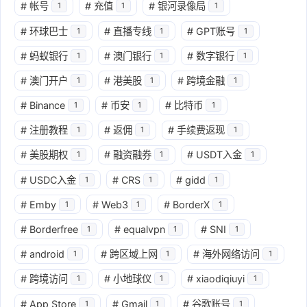
#
帐号
#
充值
#
银河录像局
1
1
1
#
环球巴士
#
直播专线
#
GPT账号
1
1
1
#
蚂蚁银行
#
澳门银行
#
数字银行
1
1
1
#
澳门开户
#
港美股
#
跨境金融
1
1
1
#
Binance
#
币安
#
比特币
1
1
1
#
注册教程
#
返佣
#
手续费返现
1
1
1
#
美股期权
#
融资融券
#
USDT入金
1
1
1
#
USDC入金
#
CRS
#
gidd
1
1
1
#
Emby
#
Web3
#
BorderX
1
1
1
#
Borderfree
#
equalvpn
#
SNI
1
1
1
#
android
#
跨区域上网
#
海外网络访问
1
1
1
#
跨境访问
#
小地球仪
#
xiaodiqiuyi
1
1
1
#
App Store
#
Gmail
#
谷歌账号
1
1
1