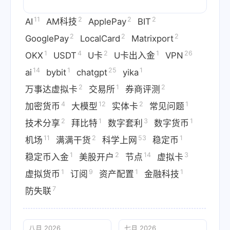
11
2
2
2
AI
AM科技
ApplePay
BIT
2
2
2
GooglePay
LocalCard
Matrixport
1
4
2
1
26
OKX
USDT
U卡
U卡出入金
VPN
14
1
25
1
ai
bybit
chatgpt
yika
2
1
2
万事达虚拟卡
交易所
券商评测
4
12
2
1
加密货币
大模型
实体卡
常见问题
2
1
3
1
技术分享
拜比特
数字套利
数字货币
11
2
53
1
机场
满满干货
科学上网
稳定币
1
2
14
3
稳定币入金
美股开户
节点
虚拟卡
1
9
1
1
虚拟货币
订阅
资产配置
金融科技
7
防失联
八月 2026
七月 2026