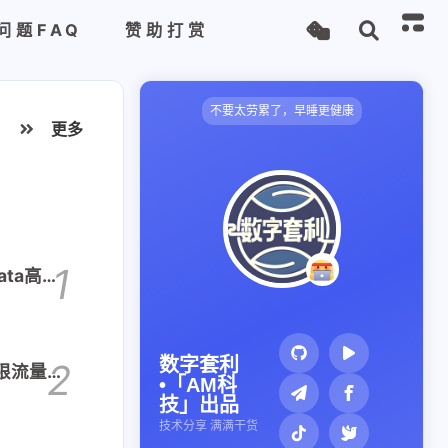
问题FAQ
赞助打赏
不要太劳累了，早睡更健康
更多
1
ata高性
数字套利
2
无限流量套
•「AM科
技」出品
技术分享 满满干货