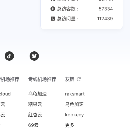
总访客数 :
57334
总访问量 :
112439
转机场推荐
专线机场推荐
友链
cloud
乌龟加速
raksmart
速云
糖果云
乌龟加速
心云
红杏云
kookeey
云
69云
更多