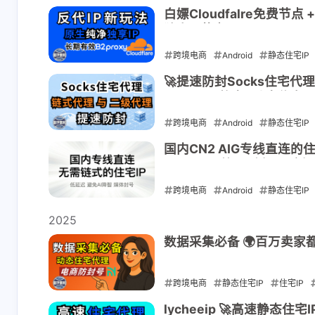
2026-05-12
白嫖Cloudfalre免费节
独享IP节点
跨境电商
Android
静态住宅IP
2026-05-08
🚀提速防封Socks住宅
talordata静态&动态住宅IP
跨境电商
Android
静态住宅IP
2026-04-18
国内CN2 AIG专线直连
ChatGPT 等AI 降智，避免
跨境电商
Android
静态住宅IP
2026-02-09
2025
数据采集必备 🌍百万卖家
跨境电商
静态住宅IP
住宅IP
2025-09-17
lycheeip 🚀高速静态住