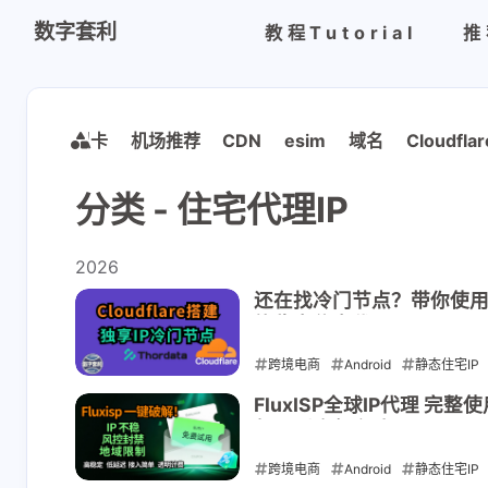
数字套利
教程Tutorial
推
银行/虚拟卡
机场推荐
CDN
esim
域名
Cloudflar
分类 - 住宅代理IP
2026
还在找冷门节点？带你使用Clo
能稳定住宅代理
跨境电商
Android
静态住宅IP
2026-05-27
FluxISP全球IP代理 完整
餐：到底怎么选？
跨境电商
Android
静态住宅IP