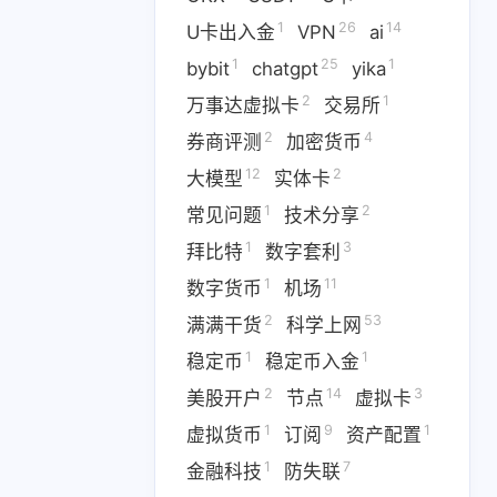
1
14
篇
篇
1
26
14
U卡出入金
VPN
ai
1
25
1
二月 2026
一月 2026
bybit
chatgpt
yika
1
3
篇
篇
2
1
万事达虚拟卡
交易所
2
4
券商评测
加密货币
12
2
大模型
实体卡
1
2
常见问题
技术分享
1
3
拜比特
数字套利
1
11
数字货币
机场
2
53
满满干货
科学上网
1
1
稳定币
稳定币入金
2
14
3
美股开户
节点
虚拟卡
1
9
1
虚拟货币
订阅
资产配置
1
7
金融科技
防失联