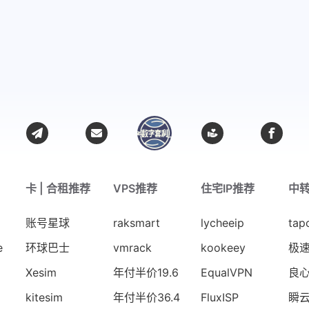
卡 | 合租推荐
VPS推荐
住宅IP推荐
中
账号星球
raksmart
lycheeip
tap
e
环球巴士
vmrack
kookeey
极
Xesim
年付半价19.6
EqualVPN
良
kitesim
年付半价36.4
FluxISP
瞬