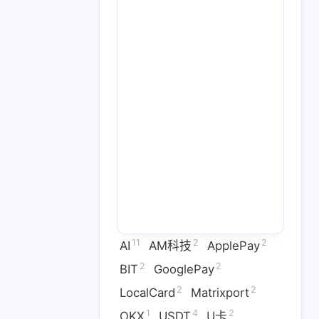
2
2
GooglePay
LocalCard
1
26
14
U卡出入金
VPN
ai
2
1
2
虚拟卡
交易所
券商评测
1
2
1
问题
技术分享
拜比特
2
53
1
干货
科学上网
稳定币
11
2
2
AI
AM科技
ApplePay
3
1
9
拟卡
虚拟货币
订阅
2
2
BIT
GooglePay
2
2
LocalCard
Matrixport
六月 2026
五月 2026
1
4
2
OKX
USDT
U卡