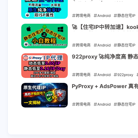
态住宅代理 | AM科技
跨境电商
Android
静态住宅IP
2025-08-17
🚀【住宅IP中转加速】kook
台适用教程丨IP纯净度检测丨
跨境电商
Android
静态住宅IP
2025-08-06
922proxy 🚀纯净度高 
跨境电商
Android
922proxy
2025-04-21
PyProxy + AdsPow
跨境电商
Android
静态住宅IP
2025-01-17