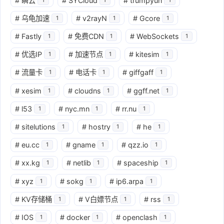
#
瞬云
#
SYCloud
#
trumpyun
#
乌龟加速
#
v2rayN
#
Gcore
1
1
1
#
Fastly
#
免费CDN
#
WebSockets
1
1
1
#
优选IP
#
加速节点
#
kitesim
1
1
1
#
流量卡
#
电话卡
#
giffgaff
1
1
1
#
xesim
#
cloudns
#
ggff.net
1
1
1
#
l53
#
nyc.mn
#
rr.nu
1
1
1
#
sitelutions
#
hostry
#
he
1
1
1
#
eu.cc
#
gname
#
qzz.io
1
1
1
#
xx.kg
#
netlib
#
spaceship
1
1
1
#
xyz
#
sokg
#
ip6.arpa
1
1
1
#
KV存储桶
#
V白嫖节点
#
rss
1
1
1
#
IOS
#
docker
#
openclash
1
1
1