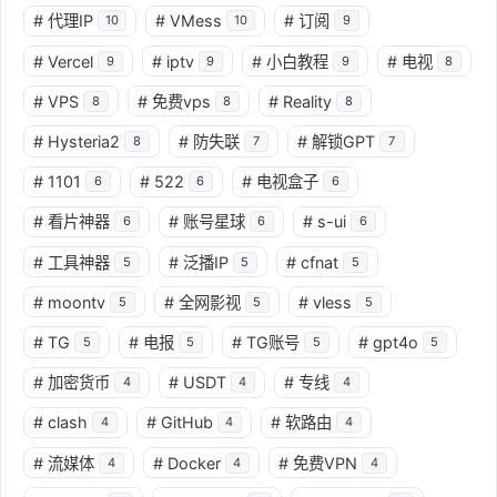
#
代理IP
#
VMess
#
订阅
10
10
9
#
Vercel
#
iptv
#
小白教程
#
电视
9
9
9
8
#
VPS
#
免费vps
#
Reality
8
8
8
#
Hysteria2
#
防失联
#
解锁GPT
8
7
7
#
1101
#
522
#
电视盒子
6
6
6
#
看片神器
#
账号星球
#
s-ui
6
6
6
#
工具神器
#
泛播IP
#
cfnat
5
5
5
#
moontv
#
全网影视
#
vless
5
5
5
#
TG
#
电报
#
TG账号
#
gpt4o
5
5
5
5
#
加密货币
#
USDT
#
专线
4
4
4
#
clash
#
GitHub
#
软路由
4
4
4
#
流媒体
#
Docker
#
免费VPN
4
4
4