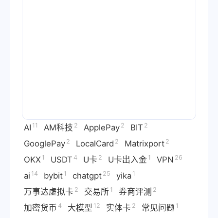
11
2
2
2
AI
AM科技
ApplePay
BIT
2
2
2
GooglePay
LocalCard
Matrixport
1
4
2
1
26
OKX
USDT
U卡
U卡出入金
VPN
14
1
25
1
ai
bybit
chatgpt
yika
2
1
2
万事达虚拟卡
交易所
券商评测
4
12
2
1
加密货币
大模型
实体卡
常见问题