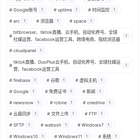
#
Google账号
#
uptime
#
时间监控
1
1
1
#
arc
#
浏览器
#
space
1
1
1
bitbrowser、tiktok直播、云手机、自动化养号、全球
#
1
社媒运营、facebook运营工具、跨境电商、指纹浏览器
#
cloudpanel
1
tiktok直播、DuoPlus云手机、自动化养号、全球社媒运
#
1
营、facebook运营工具
#
firebase
#
谷歌
#
虚拟主机
1
1
1
#
Google
#
免费证书
#
新闻
1
1
1
#
newsnow
#
rclone
#
onedrive
1
1
1
#
云盘同步
#
文件上传
#
FTP
1
1
1
#
SFTP
#
webssh
#
Windows7
1
1
1
#
Windows10
#
Windows11
#
系统
1
1
1