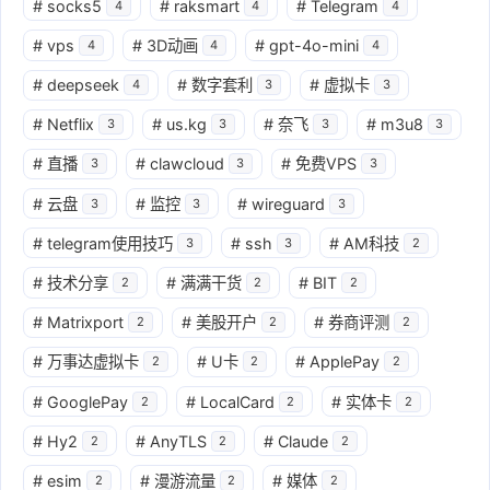
#
socks5
#
raksmart
#
Telegram
4
4
4
#
vps
#
3D动画
#
gpt-4o-mini
4
4
4
#
deepseek
#
数字套利
#
虚拟卡
4
3
3
#
Netflix
#
us.kg
#
奈飞
#
m3u8
3
3
3
3
#
直播
#
clawcloud
#
免费VPS
3
3
3
#
云盘
#
监控
#
wireguard
3
3
3
#
telegram使用技巧
#
ssh
#
AM科技
3
3
2
#
技术分享
#
满满干货
#
BIT
2
2
2
#
Matrixport
#
美股开户
#
券商评测
2
2
2
#
万事达虚拟卡
#
U卡
#
ApplePay
2
2
2
#
GooglePay
#
LocalCard
#
实体卡
2
2
2
#
Hy2
#
AnyTLS
#
Claude
2
2
2
#
esim
#
漫游流量
#
媒体
2
2
2