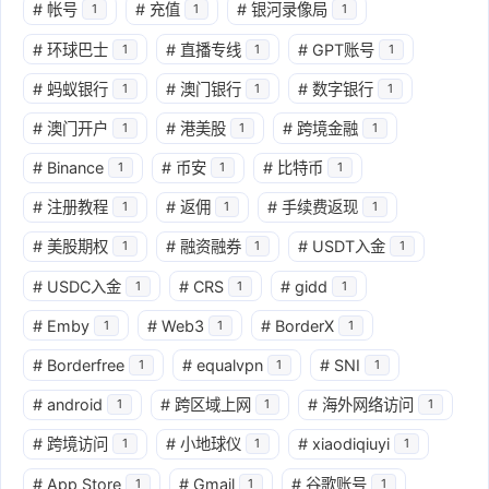
#
帐号
#
充值
#
银河录像局
1
1
1
#
环球巴士
#
直播专线
#
GPT账号
1
1
1
#
蚂蚁银行
#
澳门银行
#
数字银行
1
1
1
#
澳门开户
#
港美股
#
跨境金融
1
1
1
#
Binance
#
币安
#
比特币
1
1
1
#
注册教程
#
返佣
#
手续费返现
1
1
1
#
美股期权
#
融资融券
#
USDT入金
1
1
1
#
USDC入金
#
CRS
#
gidd
1
1
1
#
Emby
#
Web3
#
BorderX
1
1
1
#
Borderfree
#
equalvpn
#
SNI
1
1
1
#
android
#
跨区域上网
#
海外网络访问
1
1
1
#
跨境访问
#
小地球仪
#
xiaodiqiuyi
1
1
1
#
App Store
#
Gmail
#
谷歌账号
1
1
1