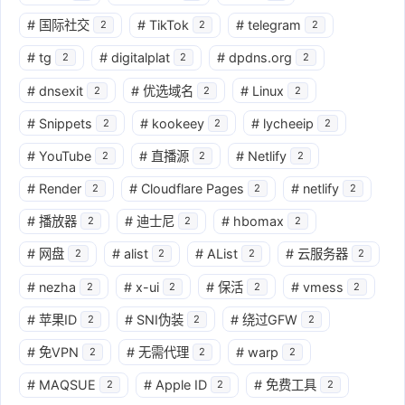
#
国际社交
#
TikTok
#
telegram
2
2
2
#
tg
#
digitalplat
#
dpdns.org
2
2
2
#
dnsexit
#
优选域名
#
Linux
2
2
2
#
Snippets
#
kookeey
#
lycheeip
2
2
2
#
YouTube
#
直播源
#
Netlify
2
2
2
#
Render
#
Cloudflare Pages
#
netlify
2
2
2
#
播放器
#
迪士尼
#
hbomax
2
2
2
#
网盘
#
alist
#
AList
#
云服务器
2
2
2
2
#
nezha
#
x-ui
#
保活
#
vmess
2
2
2
2
#
苹果ID
#
SNI伪装
#
绕过GFW
2
2
2
#
免VPN
#
无需代理
#
warp
2
2
2
#
MAQSUE
#
Apple ID
#
免费工具
2
2
2