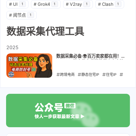
#
UI
#
Grok4
#
V2ray
#
Clash
1
1
1
1
#
阅节点
1
数据采集代理工具
2025
数据采集必备 🌍百万卖家都在用！
Nsocks 动态住宅代理教程｜电商防
封号实战演示
跨境电商
静态住宅IP
住宅IP
动态住宅IP
代理IP
安卓
养号
iOS
nsocks
数据采集代理工具
2025-09-17