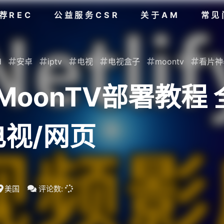
荐REC
公益服务CSR
关于AM
常见
d
安卓
iptv
电视
电视盒子
moontv
看片神
方式MoonTV部署教
电视/网页
美国
评论数: