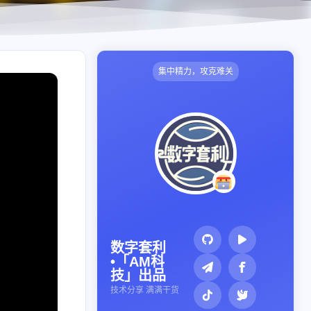
集中精力，攻克难关
数字套利
•「AM科
技」出品
技术分享 满满干货