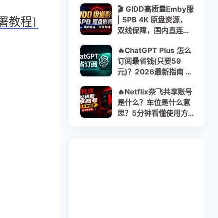
🎬 GIDD高质量Emby服
| 5PB 4K 原盘资源，
r部署教程]
双线保障，国内直连稳
定流畅 | 无视晚高峰 |
🔥ChatGPT Plus 怎么
年付$8.55 日均$0.03
订阅最省钱(只要59
元)？2026最新指南 ｜
Go/Plus/Pro对比全解
🔥Netflix奈飞共享账号
析方案
是什么？车位是什么意
思？5分钟看懂使用方
式｜2026最新获取共
享账号指南
2
2
GooglePay
LocalCard
。
1
26
14
U卡出入金
VPN
ai
2
1
2
虚拟卡
交易所
券商评测
1
2
1
问题
技术分享
拜比特