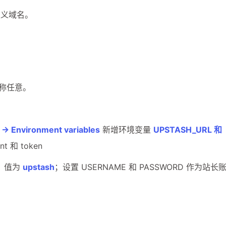
3
1
11
定义域名。
数字套利
数字货币
机场
满满
1
2
14
稳定币入金
美股开户
节点
虚
1
1
7
资产配置
金融科技
防失联
八月 2026
七月 2026
3
1
篇
篇
名称任意。
四月 2026
三月 2026
4
3
篇
篇
n → Environment variables
新增环境变量
UPSTASH_URL 和
 和 token
E，值为
upstash
；设置 USERNAME 和 PASSWORD 作为站长