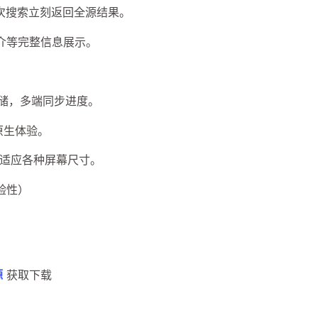
次搜索立刻返回全源结果。
介等完整信息展示。
sh 存储，多端同步进度。
原生体验。
自适应各种屏幕尺寸。
验性）
源
获取下载