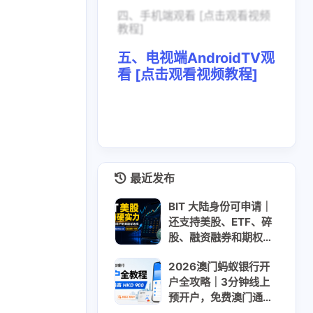
四、手机端观看 [点击观看视频
教程]
五、电视端AndroidTV观
看 [点击观看视频教程]
最近发布
BIT 大陆身份可申请｜
还支持美股、ETF、碎
股、融资融券和期权｜
310美元大礼包 + 最高
2026澳门蚂蚁银行开
200美元股票现金卡｜
户全攻略｜3分钟线上
USDT USDC入金
预开户，免费澳门通
+迎新最高HKD 900