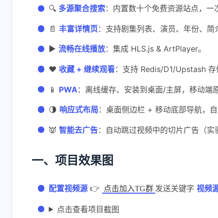
🔍
多源聚合搜索
：内置数十个免费资源站点，一
📄
丰富详情页
：支持剧集列表、演员、年份、简
▶️
流畅在线播放
：集成 HLS.js & ArtPlayer。
❤️
收藏 + 继续观看
：支持 Redis/D1/Upsta
📱
PWA
：离线缓存、安装到桌面/主屏，移动端
🌗
响应式布局
：桌面侧边栏 + 移动底部导航，
👿
智能去广告
：自动跳过视频中的切片广告（实
一、项目效果图
配置视频源
👉
发送关键字
视频
点击加入TG群
点击查看项目截图