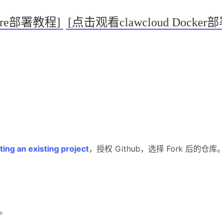
lare部署教程]
[点击观看clawcloud Docke
兴趣点
寻找你感兴趣的领域
确
11
2
2
2
AI
AM科技
ApplePay
BIT
ing an existing project
，授权 Github，选择 Fork 后的仓库
2
1
4
2
Matrixport
OKX
USDT
U卡
1
25
1
bybit
chatgpt
yika
万事达
。
4
12
2
加密货币
大模型
实体卡
常见