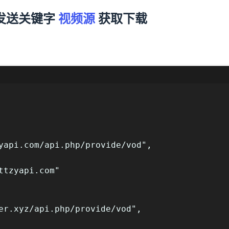
发送关键字
视频源
获取下载
yapi.com/api.php/provide/vod",
ttzyapi.com"
er.xyz/api.php/provide/vod",