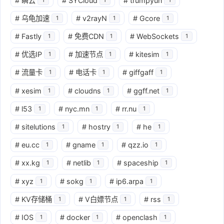
#
瞬云
#
SYCloud
#
trumpyun
#
乌龟加速
#
v2rayN
#
Gcore
1
1
1
#
Fastly
#
免费CDN
#
WebSockets
1
1
1
#
优选IP
#
加速节点
#
kitesim
1
1
1
#
流量卡
#
电话卡
#
giffgaff
1
1
1
#
xesim
#
cloudns
#
ggff.net
1
1
1
#
l53
#
nyc.mn
#
rr.nu
1
1
1
#
sitelutions
#
hostry
#
he
1
1
1
#
eu.cc
#
gname
#
qzz.io
1
1
1
#
xx.kg
#
netlib
#
spaceship
1
1
1
#
xyz
#
sokg
#
ip6.arpa
1
1
1
#
KV存储桶
#
V白嫖节点
#
rss
1
1
1
#
IOS
#
docker
#
openclash
1
1
1