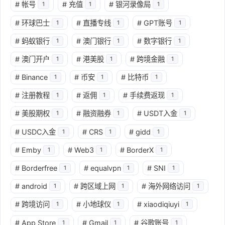
#
帐号
#
充值
#
银河录像局
1
1
1
#
环球巴士
#
直播专线
#
GPT账号
1
1
1
#
蚂蚁银行
#
澳门银行
#
数字银行
1
1
1
#
澳门开户
#
港美股
#
跨境金融
1
1
1
#
Binance
#
币安
#
比特币
1
1
1
#
注册教程
#
返佣
#
手续费返现
1
1
1
#
美股期权
#
融资融券
#
USDT入金
1
1
1
#
USDC入金
#
CRS
#
gidd
1
1
1
#
Emby
#
Web3
#
BorderX
1
1
1
#
Borderfree
#
equalvpn
#
SNI
1
1
1
#
android
#
跨区域上网
#
海外网络访问
1
1
1
#
跨境访问
#
小地球仪
#
xiaodiqiuyi
1
1
1
#
App Store
#
Gmail
#
谷歌账号
1
1
1