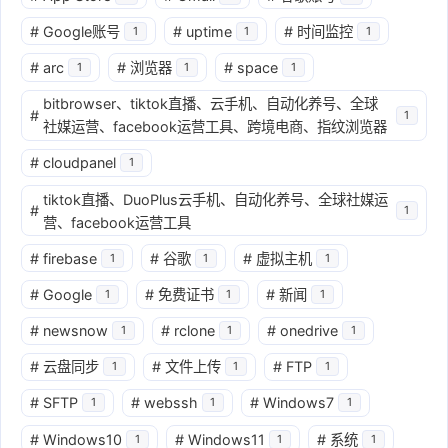
#
Google账号
#
uptime
#
时间监控
1
1
1
#
arc
#
浏览器
#
space
1
1
1
bitbrowser、tiktok直播、云手机、自动化养号、全球
#
1
社媒运营、facebook运营工具、跨境电商、指纹浏览器
#
cloudpanel
1
tiktok直播、DuoPlus云手机、自动化养号、全球社媒运
#
1
营、facebook运营工具
#
firebase
#
谷歌
#
虚拟主机
1
1
1
#
Google
#
免费证书
#
新闻
1
1
1
#
newsnow
#
rclone
#
onedrive
1
1
1
#
云盘同步
#
文件上传
#
FTP
1
1
1
#
SFTP
#
webssh
#
Windows7
1
1
1
#
Windows10
#
Windows11
#
系统
1
1
1