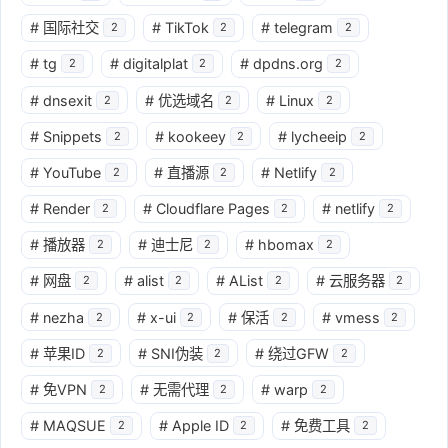
#
国际社交
#
TikTok
#
telegram
2
2
2
#
tg
#
digitalplat
#
dpdns.org
2
2
2
#
dnsexit
#
优选域名
#
Linux
2
2
2
#
Snippets
#
kookeey
#
lycheeip
2
2
2
#
YouTube
#
直播源
#
Netlify
2
2
2
#
Render
#
Cloudflare Pages
#
netlify
2
2
2
#
播放器
#
迪士尼
#
hbomax
2
2
2
#
网盘
#
alist
#
AList
#
云服务器
2
2
2
2
#
nezha
#
x-ui
#
保活
#
vmess
2
2
2
2
#
苹果ID
#
SNI伪装
#
绕过GFW
2
2
2
#
免VPN
#
无需代理
#
warp
2
2
2
#
MAQSUE
#
Apple ID
#
免费工具
2
2
2