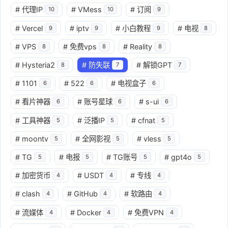
#
代理IP
#
VMess
#
订阅
10
10
9
#
Vercel
#
iptv
#
小白教程
#
电视
9
9
9
8
#
VPS
#
免费vps
#
Reality
8
8
8
#
Hysteria2
#
防失联
#
解锁GPT
8
7
7
#
1101
#
522
#
电视盒子
6
6
6
#
看片神器
#
账号星球
#
s-ui
6
6
6
#
工具神器
#
泛播IP
#
cfnat
5
5
5
#
moontv
#
全网影视
#
vless
5
5
5
#
TG
#
电报
#
TG账号
#
gpt4o
5
5
5
5
#
加密货币
#
USDT
#
专线
4
4
4
#
clash
#
GitHub
#
软路由
4
4
4
#
流媒体
#
Docker
#
免费VPN
4
4
4