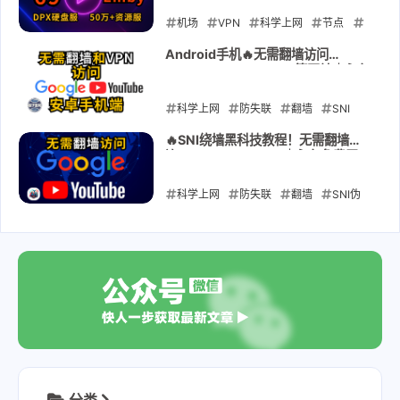
折合0.9元/年，配合每天签到送流量
史上最强 最专业的备用防失联机场!
机场
VPN
科学上网
节点
订阅
防失联
69yun
69yun69
Android手机🔥无需翻墙访问
Google/YouTube/TG等网站｜永久
翻墙
免费无限流量！防失联神器！SNI绕
墙黑科技！
科学上网
2025-09-26
防失联
翻墙
SNI
android
SNI伪装
绕过GFW
免
🔥SNI绕墙黑科技教程！无需翻墙直
连Google/YouTube｜永久免费无
VPN
无需代理
限流量！防失联神器！
科学上网
2025-08-17
防失联
翻墙
SNI伪
装
绕过GFW
免VPN
无需代理
2025-08-01
分类