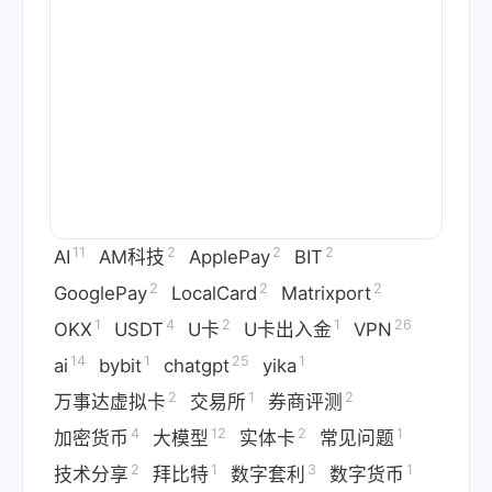
11
2
2
2
AI
AM科技
ApplePay
BIT
2
2
2
GooglePay
LocalCard
Matrixport
1
4
2
1
26
OKX
USDT
U卡
U卡出入金
VPN
14
1
25
1
ai
bybit
chatgpt
yika
2
1
2
万事达虚拟卡
交易所
券商评测
4
12
2
1
加密货币
大模型
实体卡
常见问题
2
1
3
1
技术分享
拜比特
数字套利
数字货币