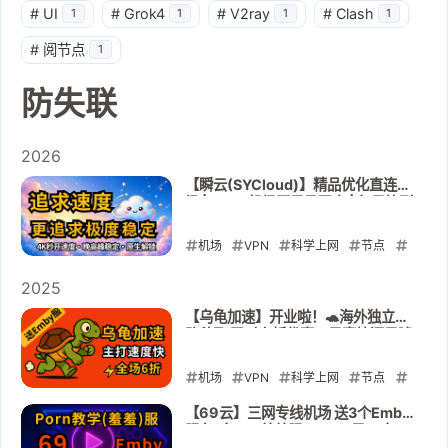
#
UI
#
Grok4
#
V2ray
#
Clash
1
1
1
1
#
阅节点
1
防失联
2026
【瞬云(SYCloud)】精品优化直连机
场 | 2026机场圈黑马现身 | 每日签到
可以白嫖会员🎁7折码：AM77
机场
VPN
科学上网
节点
订阅
防失联
翻墙
瞬云
2025
SYCloud
【乌龟加速】开业啦！🐢海外独立线
路秒飞 限时六折优惠🎉是真快还是噱
2026-05-12
头？实测告诉你！✅送高质量Emby
影视库
机场
VPN
科学上网
节点
订阅
防失联
翻墙
乌龟加速
【69云】三网专线机场 送3个Emby
服务(含18+羞羞服) 25.33元27年！
2025-12-07