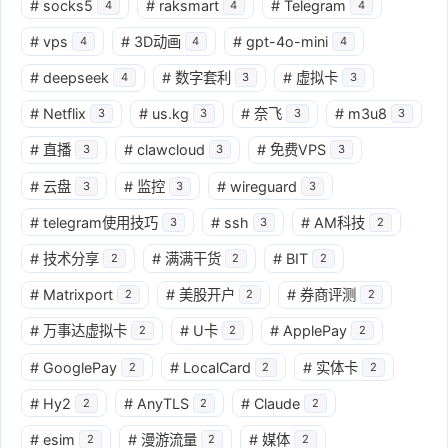
#
socks5
#
raksmart
#
Telegram
4
4
4
#
vps
#
3D动画
#
gpt-4o-mini
4
4
4
#
deepseek
#
数字套利
#
虚拟卡
4
3
3
#
Netflix
#
us.kg
#
奈飞
#
m3u8
3
3
3
3
#
直播
#
clawcloud
#
免费VPS
3
3
3
#
云盘
#
监控
#
wireguard
3
3
3
#
telegram使用技巧
#
ssh
#
AM科技
3
3
2
#
技术分享
#
满满干货
#
BIT
2
2
2
#
Matrixport
#
美股开户
#
券商评测
2
2
2
#
万事达虚拟卡
#
U卡
#
ApplePay
2
2
2
#
GooglePay
#
LocalCard
#
实体卡
2
2
2
#
Hy2
#
AnyTLS
#
Claude
2
2
2
#
esim
#
漫游流量
#
媒体
2
2
2