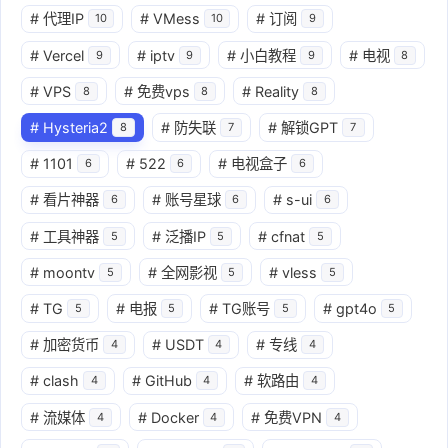
#
代理IP
#
VMess
#
订阅
10
10
9
#
Vercel
#
iptv
#
小白教程
#
电视
9
9
9
8
#
VPS
#
免费vps
#
Reality
8
8
8
#
Hysteria2
#
防失联
#
解锁GPT
8
7
7
#
1101
#
522
#
电视盒子
6
6
6
#
看片神器
#
账号星球
#
s-ui
6
6
6
#
工具神器
#
泛播IP
#
cfnat
5
5
5
#
moontv
#
全网影视
#
vless
5
5
5
#
TG
#
电报
#
TG账号
#
gpt4o
5
5
5
5
#
加密货币
#
USDT
#
专线
4
4
4
#
clash
#
GitHub
#
软路由
4
4
4
#
流媒体
#
Docker
#
免费VPN
4
4
4