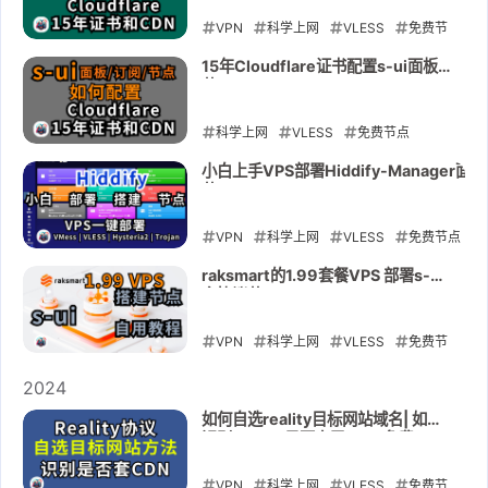
教程|Cloudflare配置15年证书加
CDN使用
书
VPN
tls
科学上网
VLESS
免费节
点
2025-04-18
Cloudflare
免费vps
VMess
15年Cloudflare证书配置s-ui面板
节
Reality
Hysteria2
3x-ui
s-ui
点|VMess|vless|Hysteria2|CDN
加速
科学上网
2025-02-15
VLESS
免费节点
Cloudflare
免费vps
VMess
小白上手VPS部署Hiddify-Manager
节
Reality
Hysteria2
s-ui
证书
点|VMess|VLESS|Hysteria2|Trojan|TU
自用教程
tls
VPN
科学上网
VLESS
免费节点
免费vps
2025-02-12
VMess
Reality
Hysteria2
raksmart的1.99套餐VPS 部署s-ui
多协议节
hiddify
点|VMess|vless|Hysteria2|自用
教程
VPN
2025-01-22
科学上网
VLESS
免费节
点
Cloudflare
免费vps
VMess
2024
Reality
Hysteria2
raksmart
如何自选reality目标网站域名| 如何
识别Reality是否套了CDN 免费
s-ui
serv00部署vless(reality)节点自选
域名
2025-01-11
VPN
科学上网
VLESS
免费节