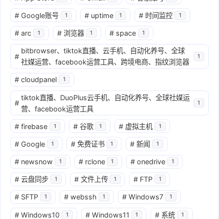
#
Google账号
#
uptime
#
时间监控
1
1
1
#
arc
#
浏览器
#
space
1
1
1
bitbrowser、tiktok直播、云手机、自动化养号、全球
#
1
社媒运营、facebook运营工具、跨境电商、指纹浏览器
#
cloudpanel
1
tiktok直播、DuoPlus云手机、自动化养号、全球社媒运
#
1
营、facebook运营工具
#
firebase
#
谷歌
#
虚拟主机
1
1
1
#
Google
#
免费证书
#
新闻
1
1
1
#
newsnow
#
rclone
#
onedrive
1
1
1
#
云盘同步
#
文件上传
#
FTP
1
1
1
#
SFTP
#
webssh
#
Windows7
1
1
1
#
Windows10
#
Windows11
#
系统
1
1
1