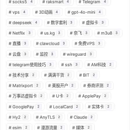
#
socks5
#
raksmart
#
Telegram
4
4
4
#
vps
#
3D动画
#
gpt-4o-mini
4
4
4
#
deepseek
#
数字套利
#
虚拟卡
4
3
3
#
Netflix
#
us.kg
#
奈飞
#
m3u8
3
3
3
3
#
直播
#
clawcloud
#
免费VPS
3
3
3
#
云盘
#
监控
#
wireguard
3
3
3
#
telegram使用技巧
#
ssh
#
AM科技
3
3
2
#
技术分享
#
满满干货
#
BIT
2
2
2
#
Matrixport
#
美股开户
#
券商评测
2
2
2
#
万事达虚拟卡
#
U卡
#
ApplePay
2
2
2
#
GooglePay
#
LocalCard
#
实体卡
2
2
2
#
Hy2
#
AnyTLS
#
Claude
2
2
2
#
esim
#
漫游流量
#
媒体
2
2
2