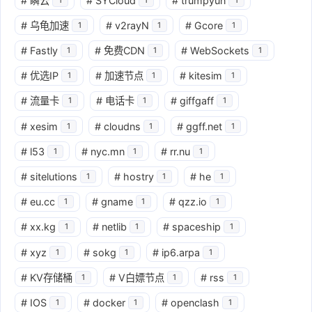
#
瞬云
#
SYCloud
#
trumpyun
#
乌龟加速
#
v2rayN
#
Gcore
1
1
1
#
Fastly
#
免费CDN
#
WebSockets
1
1
1
#
优选IP
#
加速节点
#
kitesim
1
1
1
#
流量卡
#
电话卡
#
giffgaff
1
1
1
#
xesim
#
cloudns
#
ggff.net
1
1
1
#
l53
#
nyc.mn
#
rr.nu
1
1
1
#
sitelutions
#
hostry
#
he
1
1
1
#
eu.cc
#
gname
#
qzz.io
1
1
1
#
xx.kg
#
netlib
#
spaceship
1
1
1
#
xyz
#
sokg
#
ip6.arpa
1
1
1
#
KV存储桶
#
V白嫖节点
#
rss
1
1
1
#
IOS
#
docker
#
openclash
1
1
1