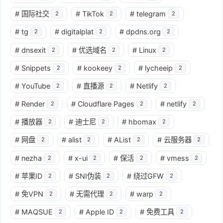
#
国际社交
#
TikTok
#
telegram
2
2
2
#
tg
#
digitalplat
#
dpdns.org
2
2
2
#
dnsexit
#
优选域名
#
Linux
2
2
2
#
Snippets
#
kookeey
#
lycheeip
2
2
2
#
YouTube
#
直播源
#
Netlify
2
2
2
#
Render
#
Cloudflare Pages
#
netlify
2
2
2
#
播放器
#
迪士尼
#
hbomax
2
2
2
#
网盘
#
alist
#
AList
#
云服务器
2
2
2
2
#
nezha
#
x-ui
#
保活
#
vmess
2
2
2
2
#
苹果ID
#
SNI伪装
#
绕过GFW
2
2
2
#
免VPN
#
无需代理
#
warp
2
2
2
#
MAQSUE
#
Apple ID
#
免费工具
2
2
2