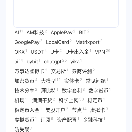
11
2
2
2
AI
AM科技
ApplePay
BIT
2
2
2
GooglePay
LocalCard
Matrixport
1
4
2
1
26
OKX
USDT
U卡
U卡出入金
VPN
14
1
25
1
ai
bybit
chatgpt
yika
2
1
2
万事达虚拟卡
交易所
券商评测
4
12
2
1
加密货币
大模型
实体卡
常见问题
2
1
3
1
技术分享
拜比特
数字套利
数字货币
11
2
53
1
机场
满满干货
科学上网
稳定币
1
2
14
3
稳定币入金
美股开户
节点
虚拟卡
1
9
1
1
虚拟货币
订阅
资产配置
金融科技
7
防失联