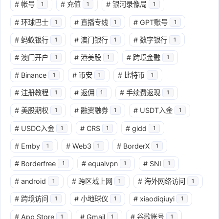
#
帐号
#
充值
#
银河录像局
1
1
1
#
环球巴士
#
直播专线
#
GPT账号
1
1
1
#
蚂蚁银行
#
澳门银行
#
数字银行
1
1
1
#
澳门开户
#
港美股
#
跨境金融
1
1
1
#
Binance
#
币安
#
比特币
1
1
1
#
注册教程
#
返佣
#
手续费返现
1
1
1
#
美股期权
#
融资融券
#
USDT入金
1
1
1
#
USDC入金
#
CRS
#
gidd
1
1
1
#
Emby
#
Web3
#
BorderX
1
1
1
#
Borderfree
#
equalvpn
#
SNI
1
1
1
#
android
#
跨区域上网
#
海外网络访问
1
1
1
#
跨境访问
#
小地球仪
#
xiaodiqiuyi
1
1
1
#
App Store
#
Gmail
#
谷歌账号
1
1
1