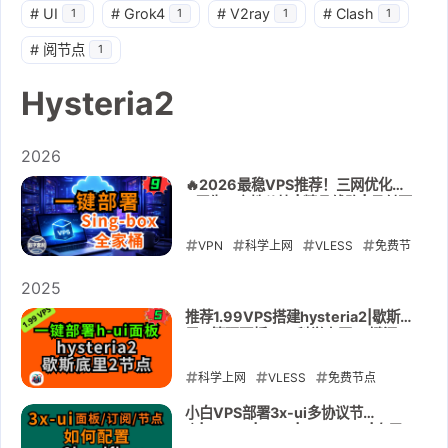
#
UI
#
Grok4
#
V2ray
#
Clash
1
1
1
1
#
阅节点
1
Hysteria2
2026
🔥2026最稳VPS推荐！三网优化
+原生IP高性价比 | 精品线路 | 月付不
到2.9$ | 一键部署Sing-box节点 |
美国原生IP
VPN
科学上网
VLESS
免费节
点
Cloudflare
免费vps
VMess
2025
Reality
Hysteria2
s-ui
推荐1.99VPS搭建hysteria2|歇斯底
里2 管理面板h-ui科学上网 一键添
vmrack
加、多用户管理、定制出站，极大限
度的降低hysteria使用难道
2026-04-15
科学上网
VLESS
免费节点
Cloudflare
免费vps
VMess
小白VPS部署3x-ui多协议节
点|VMess|vless|Hysteria2|自用
Hysteria2
raksmart
h-ui
证