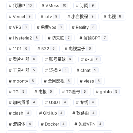
#
代理IP
#
VMess
#
订阅
10
10
9
#
Vercel
#
iptv
#
小白教程
#
电视
9
9
9
8
#
VPS
#
免费vps
#
Reality
8
8
8
#
Hysteria2
#
防失联
#
解锁GPT
8
7
7
#
1101
#
522
#
电视盒子
6
6
6
#
看片神器
#
账号星球
#
s-ui
6
6
6
#
工具神器
#
泛播IP
#
cfnat
5
5
5
#
moontv
#
全网影视
#
vless
5
5
5
#
TG
#
电报
#
TG账号
#
gpt4o
5
5
5
5
#
加密货币
#
USDT
#
专线
4
4
4
#
clash
#
GitHub
#
软路由
4
4
4
#
流媒体
#
Docker
#
免费VPN
4
4
4