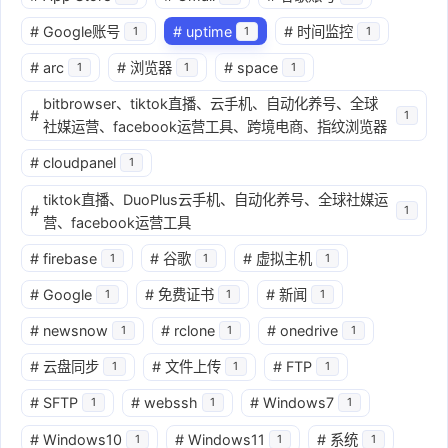
#
Google账号
#
uptime
#
时间监控
1
1
1
#
arc
#
浏览器
#
space
1
1
1
bitbrowser、tiktok直播、云手机、自动化养号、全球
#
1
社媒运营、facebook运营工具、跨境电商、指纹浏览器
#
cloudpanel
1
tiktok直播、DuoPlus云手机、自动化养号、全球社媒运
#
1
营、facebook运营工具
#
firebase
#
谷歌
#
虚拟主机
1
1
1
#
Google
#
免费证书
#
新闻
1
1
1
#
newsnow
#
rclone
#
onedrive
1
1
1
#
云盘同步
#
文件上传
#
FTP
1
1
1
#
SFTP
#
webssh
#
Windows7
1
1
1
#
Windows10
#
Windows11
#
系统
1
1
1