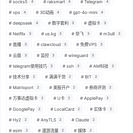
#
socks5
#
raksmart
#
Telegram
4
4
4
#
vps
#
3D动画
#
gpt-4o-mini
4
4
4
#
deepseek
#
数字套利
#
虚拟卡
4
3
3
#
Netflix
#
us.kg
#
奈飞
#
m3u8
3
3
3
3
#
直播
#
clawcloud
#
免费VPS
3
3
3
#
云盘
#
监控
#
wireguard
3
3
3
#
telegram使用技巧
#
ssh
#
AM科技
3
3
2
#
技术分享
#
满满干货
#
BIT
2
2
2
#
Matrixport
#
美股开户
#
券商评测
2
2
2
#
万事达虚拟卡
#
U卡
#
ApplePay
2
2
2
#
GooglePay
#
LocalCard
#
实体卡
2
2
2
#
Hy2
#
AnyTLS
#
Claude
2
2
2
#
esim
#
漫游流量
#
媒体
2
2
2