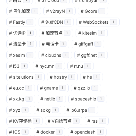
#
瞬云
#
SYCloud
#
trumpyun
#
乌龟加速
#
v2rayN
#
Gcore
1
1
1
#
Fastly
#
免费CDN
#
WebSockets
1
1
1
#
优选IP
#
加速节点
#
kitesim
1
1
1
#
流量卡
#
电话卡
#
giffgaff
1
1
1
#
xesim
#
cloudns
#
ggff.net
1
1
1
#
l53
#
nyc.mn
#
rr.nu
1
1
1
#
sitelutions
#
hostry
#
he
1
1
1
#
eu.cc
#
gname
#
qzz.io
1
1
1
#
xx.kg
#
netlib
#
spaceship
1
1
1
#
xyz
#
sokg
#
ip6.arpa
1
1
1
#
KV存储桶
#
V白嫖节点
#
rss
1
1
1
#
IOS
#
docker
#
openclash
1
1
1