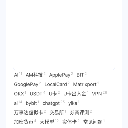
11
2
2
2
AI
AM科技
ApplePay
BIT
2
2
2
GooglePay
LocalCard
Matrixport
1
4
2
1
26
OKX
USDT
U卡
U卡出入金
VPN
14
1
25
1
ai
bybit
chatgpt
yika
2
1
2
万事达虚拟卡
交易所
券商评测
4
12
2
1
加密货币
大模型
实体卡
常见问题