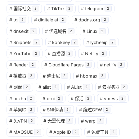
#
国际社交
#
TikTok
#
telegram
2
2
2
#
tg
#
digitalplat
#
dpdns.org
2
2
2
#
dnsexit
#
优选域名
#
Linux
2
2
2
#
Snippets
#
kookeey
#
lycheeip
2
2
2
#
YouTube
#
直播源
#
Netlify
2
2
2
#
Render
#
Cloudflare Pages
#
netlify
2
2
2
#
播放器
#
迪士尼
#
hbomax
2
2
2
#
网盘
#
alist
#
AList
#
云服务器
2
2
2
2
#
nezha
#
x-ui
#
保活
#
vmess
2
2
2
2
#
苹果ID
#
SNI伪装
#
绕过GFW
2
2
2
#
免VPN
#
无需代理
#
warp
2
2
2
#
MAQSUE
#
Apple ID
#
免费工具
2
2
2