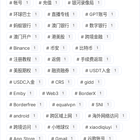
#
帐号
#
充值
#
银河录像局
1
1
1
#
环球巴士
#
直播专线
#
GPT账号
1
1
1
#
蚂蚁银行
#
澳门银行
#
数字银行
1
1
1
#
澳门开户
#
港美股
#
跨境金融
1
1
1
#
Binance
#
币安
#
比特币
1
1
1
#
注册教程
#
返佣
#
手续费返现
1
1
1
#
美股期权
#
融资融券
#
USDT入金
1
1
1
#
USDC入金
#
CRS
#
gidd
1
1
1
#
Emby
#
Web3
#
BorderX
1
1
1
#
Borderfree
#
equalvpn
#
SNI
1
1
1
#
android
#
跨区域上网
#
海外网络访问
1
1
1
#
跨境访问
#
小地球仪
#
xiaodiqiuyi
1
1
1
#
App Store
#
Gmail
#
谷歌账号
1
1
1