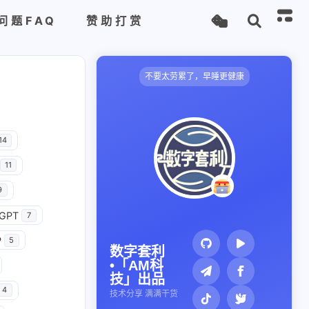
问题FAQ
赞助打赏
不要太劳累了，早睡更健康
14
11
9
GPT
7
P
5
数字套利
•「AM科
技」出品
4
技术分享 满满干货