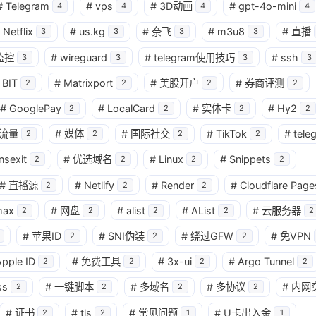
#
Telegram
#
vps
#
3D动画
#
gpt-4o-mini
4
4
4
4
Netflix
#
us.kg
#
奈飞
#
m3u8
#
直播
3
3
3
3
监控
#
wireguard
#
telegram使用技巧
#
ssh
3
3
3
3
BIT
#
Matrixport
#
美股开户
#
券商评测
2
2
2
2
#
GooglePay
#
LocalCard
#
实体卡
#
Hy2
2
2
2
2
流量
#
媒体
#
国际社交
#
TikTok
#
tele
2
2
2
2
nsexit
#
优选域名
#
Linux
#
Snippets
2
2
2
2
#
直播源
#
Netlify
#
Render
#
Cloudflare Page
2
2
2
max
#
网盘
#
alist
#
AList
#
云服务器
2
2
2
2
2
#
苹果ID
#
SNI伪装
#
绕过GFW
#
免VPN
2
2
2
pple ID
#
免费工具
#
3x-ui
#
Argo Tunnel
2
2
2
2
ss
#
一键脚本
#
多域名
#
多协议
#
内网
2
2
2
2
#
证书
#
tls
#
常见问题
#
U卡出入金
2
2
1
1