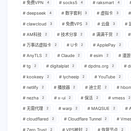
#
免费VPN
#
socks5
#
raksmart
4
4
4
#
deepseek
#
数字套利
#
虚拟卡
#
4
3
3
#
clawcloud
#
免费VPS
#
云盘
#
3
3
3
#
AM科技
#
技术分享
#
满满干货
#
2
2
2
#
万事达虚拟卡
#
U卡
#
ApplePay
2
2
2
#
AnyTLS
#
Claude
#
esim
#
漫游
2
2
2
#
tg
#
digitalplat
#
dpdns.org
#
d
2
2
2
#
kookeey
#
lycheeip
#
YouTube
2
2
2
#
netlify
#
播放器
#
迪士尼
#
hbo
2
2
2
#
nezha
#
x-ui
#
保活
#
vmess
2
2
2
2
#
无需代理
#
warp
#
MAQSUE
#
A
2
2
2
#
cloudflared
#
Cloudflare Tunnel
#
Vme
2
2
#
Zero Trust
#
VPS被封
#
恢复节点
2
2
2