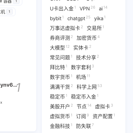
1
14
篇
篇
#
容器
1
1
26
14
U卡出入金
VPN
ai
主机
1
1
25
1
二月 2026
一月 2026
bybit
chatgpt
yika
1
3
篇
篇
2
1
万事达虚拟卡
交易所
2
4
券商评测
加密货币
12
2
大模型
实体卡
1
2
常见问题
技术分享
1
3
拜比特
数字套利
1
11
数字货币
机场
1
dynv6域
2
53
满满干货
科学上网
1
1
稳定币
稳定币入金
ix
2
14
3
美股开户
节点
虚拟卡
1
9
1
虚拟货币
订阅
资产配置
1
7
金融科技
防失联