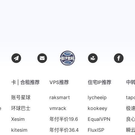
卡 | 合租推荐
VPS推荐
住宅IP推荐
中
账号星球
raksmart
lycheeip
tap
e
环球巴士
vmrack
kookeey
极
Xesim
年付半价19.6
EqualVPN
良
kitesim
年付半价36.4
FluxISP
瞬