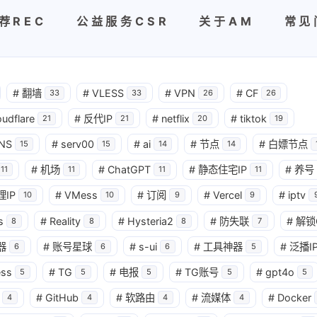
荐REC
公益服务CSR
关于AM
常见
#
翻墙
#
VLESS
#
VPN
#
CF
33
33
26
26
oudflare
#
反代IP
#
netflix
#
tiktok
21
21
20
19
NS
#
serv00
#
ai
#
节点
#
白嫖节点
15
15
14
14
#
机场
#
ChatGPT
#
静态住宅IP
#
养号
11
11
11
11
理IP
#
VMess
#
订阅
#
Vercel
#
iptv
10
10
9
9
s
#
Reality
#
Hysteria2
#
防失联
#
解锁
8
8
8
7
器
#
账号星球
#
s-ui
#
工具神器
#
泛播I
6
6
6
5
ess
#
TG
#
电报
#
TG账号
#
gpt4o
5
5
5
5
5
#
GitHub
#
软路由
#
流媒体
#
Docker
4
4
4
4