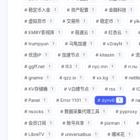
#
稳定币入金
#
资产配置
#
金融科技
1
1
1
#
虚拟货币
#
交易所
#
稳定币
#
yik
1
1
1
#
EMBY影视库
#
极速云
#
红杏云
1
1
1
#
trumpyun
#
乌龟加速
#
v2rayN
1
1
1
#
优选IP
#
加速节点
#
kitesim
#
流
1
1
1
#
ggff.net
#
l53
#
nyc.mn
#
rr.nu
1
1
1
#
gname
#
qzz.io
#
xx.kg
#
netlib
1
1
1
#
KV存储桶
#
V白嫖节点
#
rss
#
I
1
1
1
#
Panel
#
Error 1101
#
dynv6
#
n
1
1
1
#
nsocks
#
数据采集代理工具
#
pyproxy
1
1
#
会员订阅
#
账号共享
#
pixman
#
1
1
1
#
LibreTV
#
universalbus
#
爆米花
1
1
1