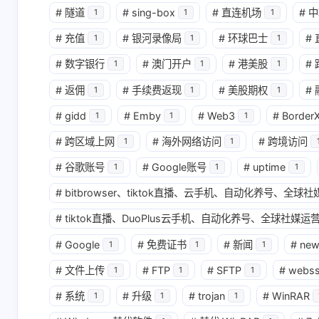
#
隧道
#
sing-box
#
直连机场
#
中
1
1
1
互动
#
充值
#
银河录像局
#
环球巴士
#
1
1
1
最新评论
#
数字银行
#
澳门开户
#
港美股
#
1
1
1
无法获取评论，请确认相关配置是否正
#
返佣
#
手续费返现
#
美股期权
#
1
1
1
#
gidd
#
Emby
#
Web3
#
Border
1
1
1
#
跨区域上网
#
海外网络访问
#
跨境访问
1
1
#
谷歌账号
#
Google账号
#
uptime
1
1
1
#
bitbrowser、tiktok直播、云手机、自动化养号、全
#
tiktok直播、DuoPlus云手机、自动化养号、全球社媒运营
#
Google
#
免费证书
#
新闻
#
ne
1
1
1
#
文件上传
#
FTP
#
SFTP
#
webs
1
1
1
#
系统
#
升级
#
trojan
#
WinRAR
1
1
1