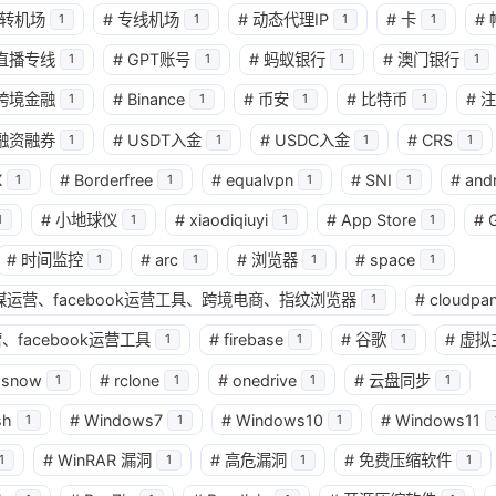
转机场
#
专线机场
#
动态代理IP
#
卡
#
1
1
1
1
兴趣点
直播专线
#
GPT账号
#
蚂蚁银行
#
澳门银行
1
1
1
1
寻找你感兴趣的领域
跨境金融
#
Binance
#
币安
#
比特币
#
注
1
1
1
1
确
融资融券
#
USDT入金
#
USDC入金
#
CRS
1
1
1
1
11
2
2
2
AI
AM科技
ApplePay
BIT
X
#
Borderfree
#
equalvpn
#
SNI
#
and
1
1
1
1
2
1
4
2
Matrixport
OKX
USDT
U卡
#
小地球仪
#
xiaodiqiuyi
#
App Store
#
1
1
1
1
1
25
1
bybit
chatgpt
yika
万事达
#
时间监控
#
arc
#
浏览器
#
space
1
1
1
1
4
12
2
球社媒运营、facebook运营工具、跨境电商、指纹浏览器
#
cloudpan
加密货币
大模型
实体卡
常见
1
、facebook运营工具
#
firebase
#
谷歌
#
虚拟
1
1
1
3
1
11
数字套利
数字货币
机场
满满
wsnow
#
rclone
#
onedrive
#
云盘同步
1
1
1
1
1
2
14
稳定币入金
美股开户
节点
虚
sh
#
Windows7
#
Windows10
#
Windows11
1
1
1
1
1
7
资产配置
金融科技
防失联
#
WinRAR 漏洞
#
高危漏洞
#
免费压缩软件
1
1
1
1
八月 2026
七月 2026