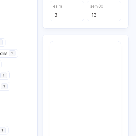
esim
serv00
3
13
udns
1
1
1
1