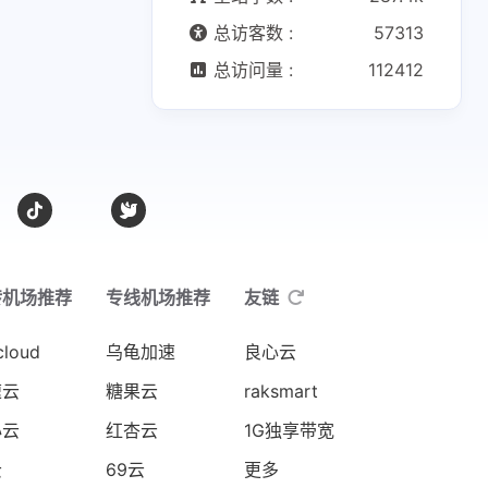
总访客数 :
57313
总访问量 :
112412
转机场推荐
专线机场推荐
友链
cloud
乌龟加速
良心云
速云
糖果云
raksmart
心云
红杏云
1G独享带宽
云
69云
更多