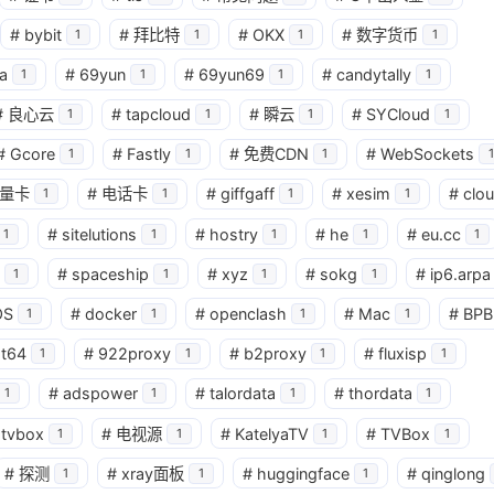
#
bybit
#
拜比特
#
OKX
#
数字货币
1
1
1
1
a
#
69yun
#
69yun69
#
candytally
1
1
1
1
#
良心云
#
tapcloud
#
瞬云
#
SYCloud
1
1
1
1
#
Gcore
#
Fastly
#
免费CDN
#
WebSockets
1
1
1
1
量卡
#
电话卡
#
giffgaff
#
xesim
#
clo
1
1
1
1
#
sitelutions
#
hostry
#
he
#
eu.cc
1
1
1
1
1
#
spaceship
#
xyz
#
sokg
#
ip6.arpa
1
1
1
1
OS
#
docker
#
openclash
#
Mac
#
BPB
1
1
1
1
at64
#
922proxy
#
b2proxy
#
fluxisp
1
1
1
1
#
adspower
#
talordata
#
thordata
1
1
1
1
tvbox
#
电视源
#
KatelyaTV
#
TVBox
1
1
1
1
#
探测
#
xray面板
#
huggingface
#
qinglong
1
1
1