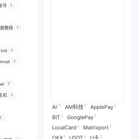
帐号
1
册教程
1
2
2
GooglePay
LocalCard
roid
1
1
26
14
U卡出入金
VPN
ai
Gmail
1
2
1
2
虚拟卡
交易所
券商评测
1
2
1
el
问题
技术分享
拜比特
1
主机
1
2
53
1
干货
科学上网
稳定币
11
2
2
AI
AM科技
ApplePay
3
1
9
拟卡
虚拟货币
订阅
2
2
BIT
GooglePay
1
2
2
LocalCard
Matrixport
六月 2026
五月 2026
1
4
2
OKX
USDT
U卡