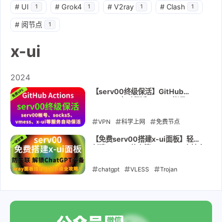
#
UI
#
Grok4
#
V2ray
#
Clash
1
1
1
1
#
阅节点
1
x-ui
2024
【serv00终级保活】GitHub
Actions定时保活serv00帐号、
socks5、vmess、x-ui等服务自动
保活
VPN
科学上网
免费节点
GitHub
serv00
socks5
x-ui
【免费serv00搭建x-ui面板】轻松
创建VMess节点等、socks5 支持多
保活
vmess
协议xray面板,解锁chatgpt
chatgpt
2024-11-05
VLESS
Trojan
serv00
x-ui
xray面板
2024-10-31