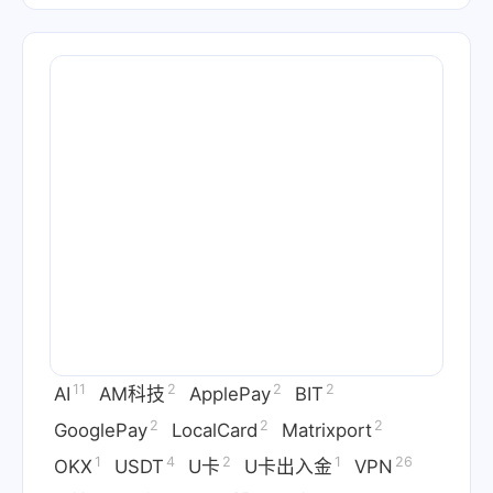
11
2
2
2
AI
AM科技
ApplePay
BIT
2
2
2
GooglePay
LocalCard
Matrixport
1
4
2
1
26
OKX
USDT
U卡
U卡出入金
VPN