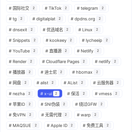
#
国际社交
#
TikTok
#
telegram
2
2
2
#
tg
#
digitalplat
#
dpdns.org
2
2
2
#
dnsexit
#
优选域名
#
Linux
2
2
2
#
Snippets
#
kookeey
#
lycheeip
2
2
2
#
YouTube
#
直播源
#
Netlify
2
2
2
#
Render
#
Cloudflare Pages
#
netlify
2
2
2
#
播放器
#
迪士尼
#
hbomax
2
2
2
#
网盘
#
alist
#
AList
#
云服务器
2
2
2
2
#
nezha
#
x-ui
#
保活
#
vmess
2
2
2
2
#
苹果ID
#
SNI伪装
#
绕过GFW
2
2
2
#
免VPN
#
无需代理
#
warp
2
2
2
#
MAQSUE
#
Apple ID
#
免费工具
2
2
2