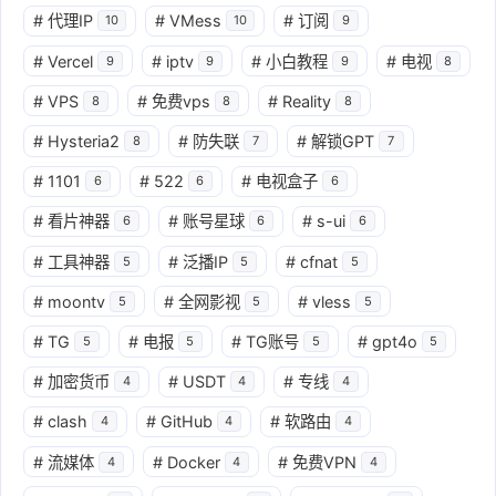
#
代理IP
#
VMess
#
订阅
10
10
9
#
Vercel
#
iptv
#
小白教程
#
电视
9
9
9
8
#
VPS
#
免费vps
#
Reality
8
8
8
#
Hysteria2
#
防失联
#
解锁GPT
8
7
7
#
1101
#
522
#
电视盒子
6
6
6
#
看片神器
#
账号星球
#
s-ui
6
6
6
#
工具神器
#
泛播IP
#
cfnat
5
5
5
#
moontv
#
全网影视
#
vless
5
5
5
#
TG
#
电报
#
TG账号
#
gpt4o
5
5
5
5
#
加密货币
#
USDT
#
专线
4
4
4
#
clash
#
GitHub
#
软路由
4
4
4
#
流媒体
#
Docker
#
免费VPN
4
4
4