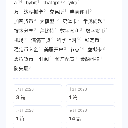
14
1
25
1
ai
bybit
chatgpt
yika
2
1
2
万事达虚拟卡
交易所
券商评测
4
12
2
1
加密货币
大模型
实体卡
常见问题
2
1
3
1
技术分享
拜比特
数字套利
数字货币
11
2
53
1
机场
满满干货
科学上网
稳定币
1
2
14
3
稳定币入金
美股开户
节点
虚拟卡
1
9
1
1
虚拟货币
订阅
资产配置
金融科技
7
防失联
八月 2026
七月 2026
3
1
篇
篇
六月 2026
五月 2026
1
14
篇
篇