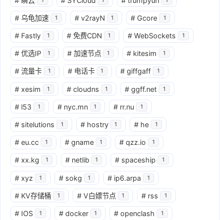
#
瞬云
#
SYCloud
#
trumpyun
#
乌龟加速
#
v2rayN
#
Gcore
1
1
1
#
Fastly
#
免费CDN
#
WebSockets
1
1
1
#
优选IP
#
加速节点
#
kitesim
1
1
1
#
流量卡
#
电话卡
#
giffgaff
1
1
1
#
xesim
#
cloudns
#
ggff.net
1
1
1
#
l53
#
nyc.mn
#
rr.nu
1
1
1
#
sitelutions
#
hostry
#
he
1
1
1
#
eu.cc
#
gname
#
qzz.io
1
1
1
#
xx.kg
#
netlib
#
spaceship
1
1
1
#
xyz
#
sokg
#
ip6.arpa
1
1
1
#
KV存储桶
#
V白嫖节点
#
rss
1
1
1
#
IOS
#
docker
#
openclash
1
1
1