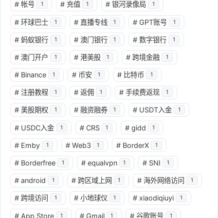
#
帐号
#
充值
#
银河录像局
1
1
1
#
环球巴士
#
直播专线
#
GPT账号
1
1
1
#
蚂蚁银行
#
澳门银行
#
数字银行
1
1
1
#
澳门开户
#
港美股
#
跨境金融
1
1
1
#
Binance
#
币安
#
比特币
1
1
1
#
注册教程
#
返佣
#
手续费返现
1
1
1
#
美股期权
#
融资融券
#
USDT入金
1
1
1
#
USDC入金
#
CRS
#
gidd
1
1
1
#
Emby
#
Web3
#
BorderX
1
1
1
#
Borderfree
#
equalvpn
#
SNI
1
1
1
#
android
#
跨区域上网
#
海外网络访问
1
1
1
#
跨境访问
#
小地球仪
#
xiaodiqiuyi
1
1
1
#
App Store
#
Gmail
#
谷歌账号
1
1
1