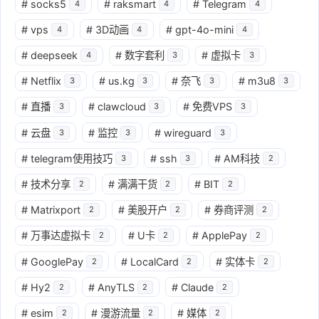
#
socks5
#
raksmart
#
Telegram
4
4
4
#
vps
#
3D动画
#
gpt-4o-mini
4
4
4
#
deepseek
#
数字套利
#
虚拟卡
4
3
3
#
Netflix
#
us.kg
#
奈飞
#
m3u8
3
3
3
3
#
直播
#
clawcloud
#
免费VPS
3
3
3
#
云盘
#
监控
#
wireguard
3
3
3
#
telegram使用技巧
#
ssh
#
AM科技
3
3
2
#
技术分享
#
满满干货
#
BIT
2
2
2
#
Matrixport
#
美股开户
#
券商评测
2
2
2
#
万事达虚拟卡
#
U卡
#
ApplePay
2
2
2
#
GooglePay
#
LocalCard
#
实体卡
2
2
2
#
Hy2
#
AnyTLS
#
Claude
2
2
2
#
esim
#
漫游流量
#
媒体
2
2
2