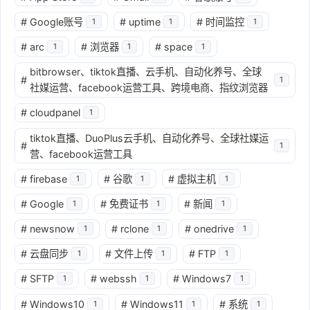
#
Google账号
#
uptime
#
时间监控
1
1
1
#
arc
#
浏览器
#
space
1
1
1
bitbrowser、tiktok直播、云手机、自动化养号、全球
#
1
社媒运营、facebook运营工具、跨境电商、指纹浏览器
#
cloudpanel
1
tiktok直播、DuoPlus云手机、自动化养号、全球社媒运
#
1
营、facebook运营工具
#
firebase
#
谷歌
#
虚拟主机
1
1
1
#
Google
#
免费证书
#
新闻
1
1
1
#
newsnow
#
rclone
#
onedrive
1
1
1
#
云盘同步
#
文件上传
#
FTP
1
1
1
#
SFTP
#
webssh
#
Windows7
1
1
1
#
Windows10
#
Windows11
#
系统
1
1
1