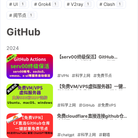
#
UI
#
Grok4
#
V2ray
#
Clash
1
1
1
1
#
阅节点
1
GitHub
2024
【serv00终级保活】GitHub
Actions定时保活serv00帐号、
socks5、vmess、x-ui等服务自动
保活
VPN
科学上网
免费节点
GitHub
serv00
socks5
x-ui
【免费VM/VPS虚拟服务器】一键运
行创建终身免费的VM/VPS服务器,
保活
vmess
支持SSH和RDP连接Ubuntu、
macOS、windows三大系统
科学上网
2024-11-05
GitHub
免费VPS
VPS
免费VM
VM
免费服务
免费cloudflare直接连接github仓
库部署page项目vless永久节点,实
器
ngrok
tmate
现科学上网 秒开4K 8K YouTube视
频解锁Openai、GPT、TikTok等流
chatgpt
2024-09-11
科学上网
翻墙