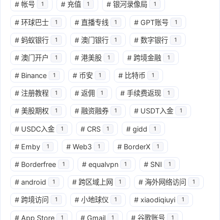
#
帐号
#
充值
#
银河录像局
1
1
1
#
环球巴士
#
直播专线
#
GPT账号
1
1
1
#
蚂蚁银行
#
澳门银行
#
数字银行
1
1
1
#
澳门开户
#
港美股
#
跨境金融
1
1
1
#
Binance
#
币安
#
比特币
1
1
1
#
注册教程
#
返佣
#
手续费返现
1
1
1
#
美股期权
#
融资融券
#
USDT入金
1
1
1
#
USDC入金
#
CRS
#
gidd
1
1
1
#
Emby
#
Web3
#
BorderX
1
1
1
#
Borderfree
#
equalvpn
#
SNI
1
1
1
#
android
#
跨区域上网
#
海外网络访问
1
1
1
#
跨境访问
#
小地球仪
#
xiaodiqiuyi
1
1
1
#
App Store
#
Gmail
#
谷歌账号
1
1
1