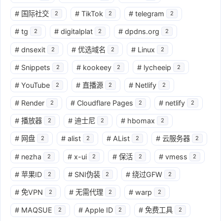
#
国际社交
#
TikTok
#
telegram
2
2
2
#
tg
#
digitalplat
#
dpdns.org
2
2
2
#
dnsexit
#
优选域名
#
Linux
2
2
2
#
Snippets
#
kookeey
#
lycheeip
2
2
2
#
YouTube
#
直播源
#
Netlify
2
2
2
#
Render
#
Cloudflare Pages
#
netlify
2
2
2
#
播放器
#
迪士尼
#
hbomax
2
2
2
#
网盘
#
alist
#
AList
#
云服务器
2
2
2
2
#
nezha
#
x-ui
#
保活
#
vmess
2
2
2
2
#
苹果ID
#
SNI伪装
#
绕过GFW
2
2
2
#
免VPN
#
无需代理
#
warp
2
2
2
#
MAQSUE
#
Apple ID
#
免费工具
2
2
2