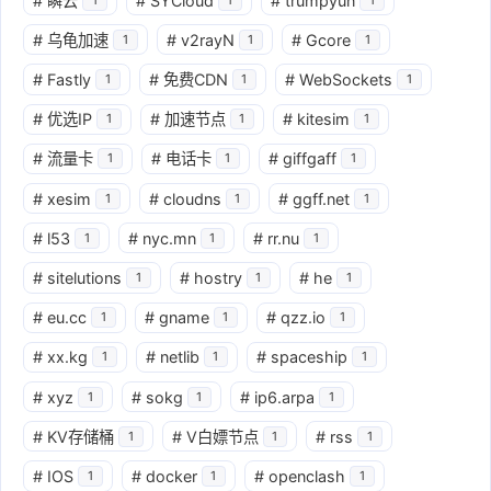
#
瞬云
#
SYCloud
#
trumpyun
#
乌龟加速
#
v2rayN
#
Gcore
1
1
1
#
Fastly
#
免费CDN
#
WebSockets
1
1
1
#
优选IP
#
加速节点
#
kitesim
1
1
1
#
流量卡
#
电话卡
#
giffgaff
1
1
1
#
xesim
#
cloudns
#
ggff.net
1
1
1
#
l53
#
nyc.mn
#
rr.nu
1
1
1
#
sitelutions
#
hostry
#
he
1
1
1
#
eu.cc
#
gname
#
qzz.io
1
1
1
#
xx.kg
#
netlib
#
spaceship
1
1
1
#
xyz
#
sokg
#
ip6.arpa
1
1
1
#
KV存储桶
#
V白嫖节点
#
rss
1
1
1
#
IOS
#
docker
#
openclash
1
1
1