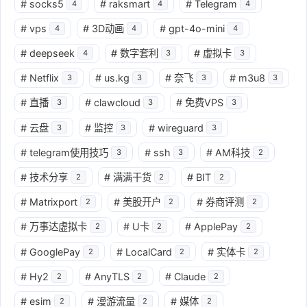
#
socks5
#
raksmart
#
Telegram
4
4
4
#
vps
#
3D动画
#
gpt-4o-mini
4
4
4
#
deepseek
#
数字套利
#
虚拟卡
4
3
3
#
Netflix
#
us.kg
#
奈飞
#
m3u8
3
3
3
3
#
直播
#
clawcloud
#
免费VPS
3
3
3
#
云盘
#
监控
#
wireguard
3
3
3
#
telegram使用技巧
#
ssh
#
AM科技
3
3
2
#
技术分享
#
满满干货
#
BIT
2
2
2
#
Matrixport
#
美股开户
#
券商评测
2
2
2
#
万事达虚拟卡
#
U卡
#
ApplePay
2
2
2
#
GooglePay
#
LocalCard
#
实体卡
2
2
2
#
Hy2
#
AnyTLS
#
Claude
2
2
2
#
esim
#
漫游流量
#
媒体
2
2
2