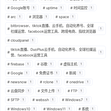
#
Google账号
#
uptime
#
时间监控
1
1
1
#
arc
#
浏览器
#
space
1
1
1
bitbrowser、tiktok直播、云手机、自动化养号、全球
#
1
社媒运营、facebook运营工具、跨境电商、指纹浏览器
#
cloudpanel
1
tiktok直播、DuoPlus云手机、自动化养号、全球社媒运
#
1
营、facebook运营工具
#
firebase
#
谷歌
#
虚拟主机
1
1
1
#
Google
#
免费证书
#
新闻
1
1
1
#
newsnow
#
rclone
#
onedrive
1
1
1
#
云盘同步
#
文件上传
#
FTP
1
1
1
#
SFTP
#
webssh
#
Windows7
1
1
1
#
Windows10
#
Windows11
#
系统
1
1
1