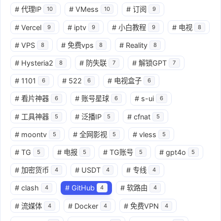
#
代理IP
#
VMess
#
订阅
10
10
9
#
Vercel
#
iptv
#
小白教程
#
电视
9
9
9
8
#
VPS
#
免费vps
#
Reality
8
8
8
#
Hysteria2
#
防失联
#
解锁GPT
8
7
7
#
1101
#
522
#
电视盒子
6
6
6
#
看片神器
#
账号星球
#
s-ui
6
6
6
#
工具神器
#
泛播IP
#
cfnat
5
5
5
#
moontv
#
全网影视
#
vless
5
5
5
#
TG
#
电报
#
TG账号
#
gpt4o
5
5
5
5
#
加密货币
#
USDT
#
专线
4
4
4
#
clash
#
GitHub
#
软路由
4
4
4
#
流媒体
#
Docker
#
免费VPN
4
4
4