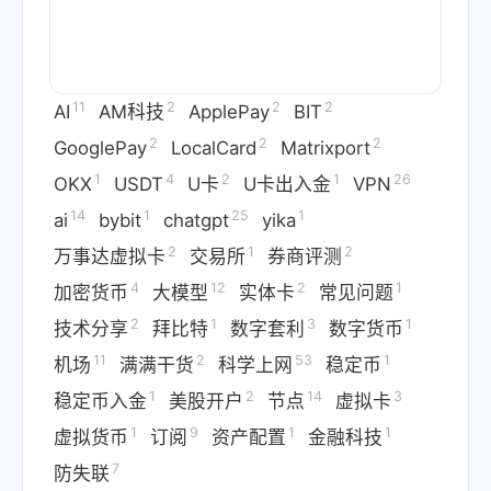
11
2
2
2
AI
AM科技
ApplePay
BIT
2
2
2
GooglePay
LocalCard
Matrixport
1
4
2
1
26
OKX
USDT
U卡
U卡出入金
VPN
14
1
25
1
ai
bybit
chatgpt
yika
2
1
2
万事达虚拟卡
交易所
券商评测
4
12
2
1
加密货币
大模型
实体卡
常见问题
2
1
3
1
技术分享
拜比特
数字套利
数字货币
11
2
53
1
机场
满满干货
科学上网
稳定币
1
2
14
3
稳定币入金
美股开户
节点
虚拟卡
1
9
1
1
虚拟货币
订阅
资产配置
金融科技
7
防失联