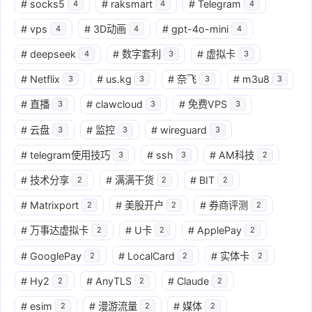
#
socks5
#
raksmart
#
Telegram
4
4
4
#
vps
#
3D动画
#
gpt-4o-mini
4
4
4
#
deepseek
#
数字套利
#
虚拟卡
4
3
3
#
Netflix
#
us.kg
#
奈飞
#
m3u8
3
3
3
3
#
直播
#
clawcloud
#
免费VPS
3
3
3
#
云盘
#
监控
#
wireguard
3
3
3
#
telegram使用技巧
#
ssh
#
AM科技
3
3
2
#
技术分享
#
满满干货
#
BIT
2
2
2
#
Matrixport
#
美股开户
#
券商评测
2
2
2
#
万事达虚拟卡
#
U卡
#
ApplePay
2
2
2
#
GooglePay
#
LocalCard
#
实体卡
2
2
2
#
Hy2
#
AnyTLS
#
Claude
2
2
2
#
esim
#
漫游流量
#
媒体
2
2
2