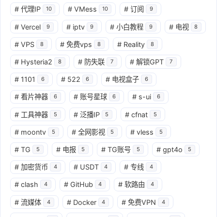
#
代理IP
#
VMess
#
订阅
10
10
9
#
Vercel
#
iptv
#
小白教程
#
电视
9
9
9
8
#
VPS
#
免费vps
#
Reality
8
8
8
#
Hysteria2
#
防失联
#
解锁GPT
8
7
7
#
1101
#
522
#
电视盒子
6
6
6
#
看片神器
#
账号星球
#
s-ui
6
6
6
#
工具神器
#
泛播IP
#
cfnat
5
5
5
#
moontv
#
全网影视
#
vless
5
5
5
#
TG
#
电报
#
TG账号
#
gpt4o
5
5
5
5
#
加密货币
#
USDT
#
专线
4
4
4
#
clash
#
GitHub
#
软路由
4
4
4
#
流媒体
#
Docker
#
免费VPN
4
4
4