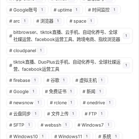
#
Google账号
#
uptime
#
时间监控
1
1
1
#
arc
#
浏览器
#
space
1
1
1
bitbrowser、tiktok直播、云手机、自动化养号、全球
#
1
社媒运营、facebook运营工具、跨境电商、指纹浏览器
#
cloudpanel
1
tiktok直播、DuoPlus云手机、自动化养号、全球社媒运
#
1
营、facebook运营工具
#
firebase
#
谷歌
#
虚拟主机
1
1
1
#
Google
#
免费证书
#
新闻
1
1
1
#
newsnow
#
rclone
#
onedrive
1
1
1
#
云盘同步
#
文件上传
#
FTP
1
1
1
#
SFTP
#
webssh
#
Windows7
1
1
1
#
Windows10
#
Windows11
#
系统
1
1
1