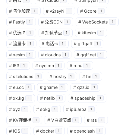
#
瞬云
#
SYCloud
#
trumpyun
#
乌龟加速
#
v2rayN
#
Gcore
1
1
1
#
Fastly
#
免费CDN
#
WebSockets
1
1
1
#
优选IP
#
加速节点
#
kitesim
1
1
1
#
流量卡
#
电话卡
#
giffgaff
1
1
1
#
xesim
#
cloudns
#
ggff.net
1
1
1
#
l53
#
nyc.mn
#
rr.nu
1
1
1
#
sitelutions
#
hostry
#
he
1
1
1
#
eu.cc
#
gname
#
qzz.io
1
1
1
#
xx.kg
#
netlib
#
spaceship
1
1
1
#
xyz
#
sokg
#
ip6.arpa
1
1
1
#
KV存储桶
#
V白嫖节点
#
rss
1
1
1
#
IOS
#
docker
#
openclash
1
1
1