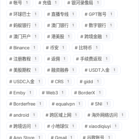
#
帐号
#
充值
#
银河录像局
1
1
1
#
环球巴士
#
直播专线
#
GPT账号
1
1
1
#
蚂蚁银行
#
澳门银行
#
数字银行
1
1
1
#
澳门开户
#
港美股
#
跨境金融
1
1
1
#
Binance
#
币安
#
比特币
1
1
1
#
注册教程
#
返佣
#
手续费返现
1
1
1
#
美股期权
#
融资融券
#
USDT入金
1
1
1
#
USDC入金
#
CRS
#
gidd
1
1
1
#
Emby
#
Web3
#
BorderX
1
1
1
#
Borderfree
#
equalvpn
#
SNI
1
1
1
#
android
#
跨区域上网
#
海外网络访问
1
1
1
#
跨境访问
#
小地球仪
#
xiaodiqiuyi
1
1
1
#
App Store
#
Gmail
#
谷歌账号
1
1
1