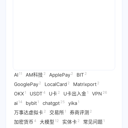
11
2
2
2
AI
AM科技
ApplePay
BIT
2
2
2
GooglePay
LocalCard
Matrixport
1
4
2
1
26
OKX
USDT
U卡
U卡出入金
VPN
14
1
25
1
ai
bybit
chatgpt
yika
2
1
2
万事达虚拟卡
交易所
券商评测
4
12
2
1
加密货币
大模型
实体卡
常见问题