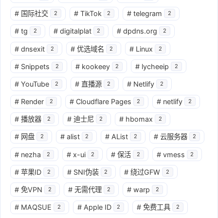
#
国际社交
#
TikTok
#
telegram
2
2
2
#
tg
#
digitalplat
#
dpdns.org
2
2
2
#
dnsexit
#
优选域名
#
Linux
2
2
2
#
Snippets
#
kookeey
#
lycheeip
2
2
2
#
YouTube
#
直播源
#
Netlify
2
2
2
#
Render
#
Cloudflare Pages
#
netlify
2
2
2
#
播放器
#
迪士尼
#
hbomax
2
2
2
#
网盘
#
alist
#
AList
#
云服务器
2
2
2
2
#
nezha
#
x-ui
#
保活
#
vmess
2
2
2
2
#
苹果ID
#
SNI伪装
#
绕过GFW
2
2
2
#
免VPN
#
无需代理
#
warp
2
2
2
#
MAQSUE
#
Apple ID
#
免费工具
2
2
2