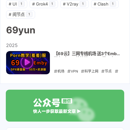
#
UI
#
Grok4
#
V2ray
#
Clash
1
1
1
1
#
阅节点
1
69yun
2025
【69云】三网专线机场 送3个Emby
服务(含18+羞羞服) 25.33元27年！
折合0.9元/年，配合每天签到送流量
史上最强 最专业的备用防失联机场!
机场
VPN
科学上网
节点
订阅
防失联
69yun
69yun69
翻墙
2025-09-26