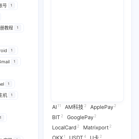
帐号
1
册教程
1
2
2
GooglePay
LocalCard
roid
1
1
26
14
U卡出入金
VPN
ai
Gmail
1
2
1
2
虚拟卡
交易所
券商评测
1
2
1
el
问题
技术分享
拜比特
1
主机
1
2
53
1
干货
科学上网
稳定币
11
2
2
AI
AM科技
ApplePay
3
1
9
拟卡
虚拟货币
订阅
2
2
BIT
GooglePay
1
2
2
LocalCard
Matrixport
六月 2026
五月 2026
1
4
2
OKX
USDT
U卡