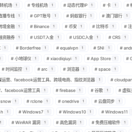
转机场
#
专线机场
#
动态代理IP
#
卡
#
1
1
1
1
兴趣点
直播专线
#
GPT账号
#
蚂蚁银行
#
澳门银行
1
1
1
1
寻找你感兴趣的领域
跨境金融
#
Binance
#
币安
#
比特币
#
注
1
1
1
1
确
融资融券
#
USDT入金
#
USDC入金
#
CRS
1
1
1
1
11
2
2
2
AI
AM科技
ApplePay
BIT
X
#
Borderfree
#
equalvpn
#
SNI
#
and
1
1
1
1
2
1
4
2
Matrixport
OKX
USDT
U卡
#
小地球仪
#
xiaodiqiuyi
#
App Store
#
1
1
1
1
1
25
1
bybit
chatgpt
yika
万事达
#
时间监控
#
arc
#
浏览器
#
space
1
1
1
1
4
12
2
球社媒运营、facebook运营工具、跨境电商、指纹浏览器
#
cloudpan
加密货币
大模型
实体卡
常见
1
、facebook运营工具
#
firebase
#
谷歌
#
虚拟
1
1
1
3
1
11
数字套利
数字货币
机场
满满
wsnow
#
rclone
#
onedrive
#
云盘同步
1
1
1
1
1
2
14
稳定币入金
美股开户
节点
虚
sh
#
Windows7
#
Windows10
#
Windows11
1
1
1
1
1
7
资产配置
金融科技
防失联
#
WinRAR 漏洞
#
高危漏洞
#
免费压缩软件
1
1
1
1
八月 2026
七月 2026