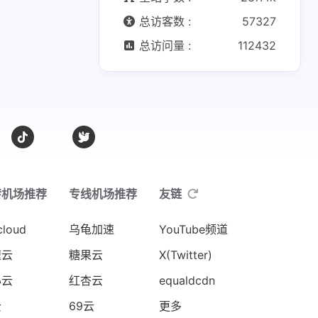
总访客数 :
57327
总访问量 :
112432
转机场推荐
专线机场推荐
友链
cloud
乌龟加速
YouTube频道
速云
糖果云
X(Twitter)
心云
红杏云
equaldcdn
云
69云
更多