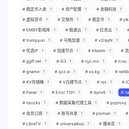
#
稳定币入金
#
资产配置
#
金融科技
1
1
1
#
虚拟货币
#
交易所
#
稳定币
#
yik
1
1
1
#
EMBY影视库
#
极速云
#
红杏云
1
1
1
#
trumpyun
#
乌龟加速
#
v2rayN
1
1
1
#
优选IP
#
加速节点
#
kitesim
#
流
1
1
1
#
ggff.net
#
l53
#
nyc.mn
#
rr.nu
1
1
1
#
gname
#
qzz.io
#
xx.kg
#
netlib
1
1
1
#
KV存储桶
#
V白嫖节点
#
rss
#
I
1
1
1
#
Panel
#
Error 1101
#
dynv6
#
n
1
1
1
#
nsocks
#
数据采集代理工具
#
pyproxy
1
1
#
会员订阅
#
账号共享
#
pixman
#
1
1
1
#
LibreTV
#
universalbus
#
爆米花
1
1
1