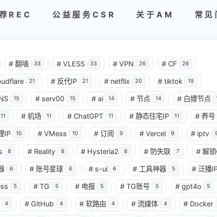
荐REC
公益服务CSR
关于AM
常见
#
翻墙
#
VLESS
#
VPN
#
CF
33
33
26
26
oudflare
#
反代IP
#
netflix
#
tiktok
21
21
20
19
NS
#
serv00
#
ai
#
节点
#
白嫖节点
15
15
14
14
#
机场
#
ChatGPT
#
静态住宅IP
#
养号
11
11
11
11
理IP
#
VMess
#
订阅
#
Vercel
#
iptv
10
10
9
9
s
#
Reality
#
Hysteria2
#
防失联
#
解锁
8
8
8
7
器
#
账号星球
#
s-ui
#
工具神器
#
泛播I
6
6
6
5
ess
#
TG
#
电报
#
TG账号
#
gpt4o
5
5
5
5
5
#
GitHub
#
软路由
#
流媒体
#
Docker
4
4
4
4