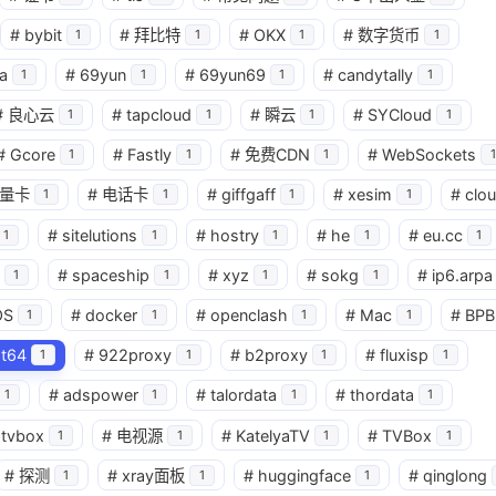
#
bybit
#
拜比特
#
OKX
#
数字货币
1
1
1
1
a
#
69yun
#
69yun69
#
candytally
1
1
1
1
#
良心云
#
tapcloud
#
瞬云
#
SYCloud
1
1
1
1
#
Gcore
#
Fastly
#
免费CDN
#
WebSockets
1
1
1
1
量卡
#
电话卡
#
giffgaff
#
xesim
#
clo
1
1
1
1
#
sitelutions
#
hostry
#
he
#
eu.cc
1
1
1
1
1
#
spaceship
#
xyz
#
sokg
#
ip6.arpa
1
1
1
1
OS
#
docker
#
openclash
#
Mac
#
BPB
1
1
1
1
at64
#
922proxy
#
b2proxy
#
fluxisp
1
1
1
1
#
adspower
#
talordata
#
thordata
1
1
1
1
tvbox
#
电视源
#
KatelyaTV
#
TVBox
1
1
1
1
#
探测
#
xray面板
#
huggingface
#
qinglong
1
1
1