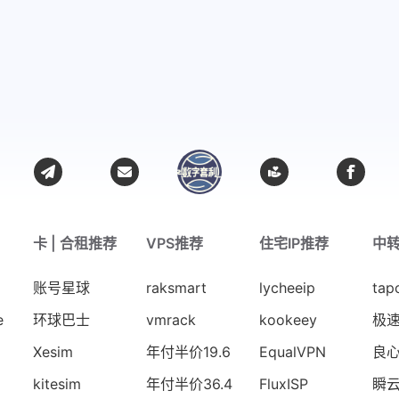
卡 | 合租推荐
VPS推荐
住宅IP推荐
中
账号星球
raksmart
lycheeip
tap
e
环球巴士
vmrack
kookeey
极
Xesim
年付半价19.6
EqualVPN
良
kitesim
年付半价36.4
FluxISP
瞬