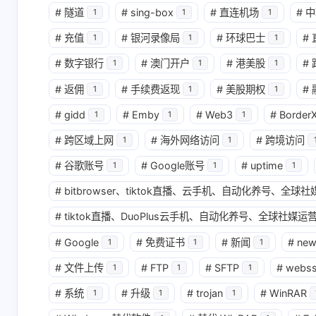
#
隧道
#
sing-box
#
直连机场
#
中
1
1
1
互动
#
充值
#
银河录像局
#
环球巴士
#
1
1
1
最新评论
#
数字银行
#
澳门开户
#
港美股
#
1
1
1
无法获取评论，请确认相关配置是否正
#
返佣
#
手续费返现
#
美股期权
#
1
1
1
#
gidd
#
Emby
#
Web3
#
Border
1
1
1
#
跨区域上网
#
海外网络访问
#
跨境访问
1
1
#
谷歌账号
#
Google账号
#
uptime
1
1
1
#
bitbrowser、tiktok直播、云手机、自动化养号、全
#
tiktok直播、DuoPlus云手机、自动化养号、全球社媒运营
#
Google
#
免费证书
#
新闻
#
ne
1
1
1
#
文件上传
#
FTP
#
SFTP
#
webs
1
1
1
#
系统
#
升级
#
trojan
#
WinRAR
1
1
1