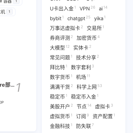
1
14
篇
篇
#
容器
1
1
26
14
U卡出入金
VPN
ai
主机
1
1
25
1
二月 2026
一月 2026
bybit
chatgpt
yika
1
3
篇
篇
2
1
万事达虚拟卡
交易所
2
4
券商评测
加密货币
12
2
大模型
实体卡
1
2
常见问题
技术分享
1
3
拜比特
数字套利
1
11
数字货币
机场
1
are部署
2
53
满满干货
科学上网
1
1
稳定币
稳定币入金
IP
2
14
3
美股开户
节点
虚拟卡
1
9
1
虚拟货币
订阅
资产配置
1
7
金融科技
防失联