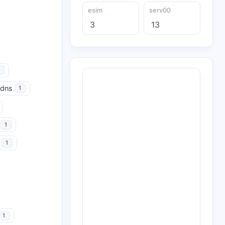
esim
serv00
3
13
udns
1
1
1
1