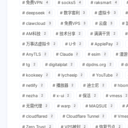
#
免费VPN
#
socks5
#
raksmart
4
4
4
#
deepseek
#
数字套利
#
虚拟卡
#
4
3
3
#
clawcloud
#
免费VPS
#
云盘
#
3
3
3
#
AM科技
#
技术分享
#
满满干货
#
2
2
2
#
万事达虚拟卡
#
U卡
#
ApplePay
2
2
2
#
AnyTLS
#
Claude
#
esim
#
漫游
2
2
2
#
tg
#
digitalplat
#
dpdns.org
#
d
2
2
2
#
kookeey
#
lycheeip
#
YouTube
2
2
2
#
netlify
#
播放器
#
迪士尼
#
hbo
2
2
2
#
nezha
#
x-ui
#
保活
#
vmess
2
2
2
2
#
无需代理
#
warp
#
MAQSUE
#
A
2
2
2
#
cloudflared
#
Cloudflare Tunnel
#
Vme
2
2
#
Zero Trust
#
VPS被封
#
恢复节点
2
2
2