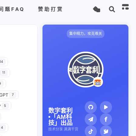
问题FAQ
赞助打赏
集中精力，攻克难关
14
11
9
GPT
7
P
5
数字套利
•「AM科
技」出品
4
技术分享 满满干货