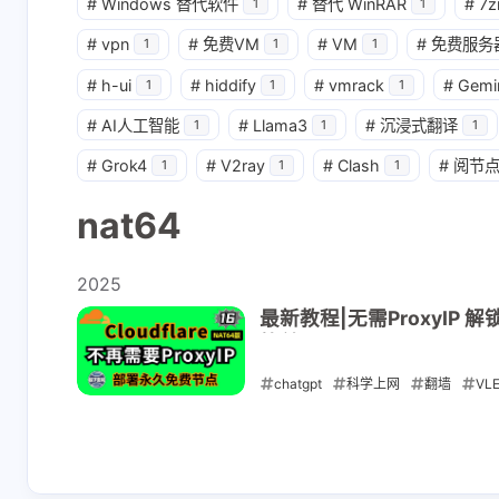
#
Windows 替代软件
#
替代 WinRAR
#
7z
1
1
#
vpn
#
免费VM
#
VM
#
免费服务
1
1
1
#
h-ui
#
hiddify
#
vmrack
#
Gemi
1
1
1
#
AI人工智能
#
Llama3
#
沉浸式翻译
1
1
1
#
Grok4
#
V2ray
#
Clash
#
阅节
1
1
1
nat64
2025
最新教程|无需ProxyIP 解锁
简单
chatgpt
科学上网
翻墙
VL
nat64
2025-09-02