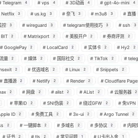
#
Telegram
#
vps
#
3D动画
#
gpt-4o-mini
4
4
4
4
Netflix
#
us.kg
#
奈飞
#
m3u8
#
直播
3
3
3
3
监控
#
wireguard
#
telegram使用技巧
#
ssh
3
3
3
3
BIT
#
Matrixport
#
美股开户
#
券商评测
2
2
2
2
#
GooglePay
#
LocalCard
#
实体卡
#
Hy2
2
2
2
2
流量
#
媒体
#
国际社交
#
TikTok
#
tele
2
2
2
2
nsexit
#
优选域名
#
Linux
#
Snippets
2
2
2
2
#
直播源
#
Netlify
#
Render
#
Cloudflare Page
2
2
2
max
#
网盘
#
alist
#
AList
#
云服务器
2
2
2
2
2
#
苹果ID
#
SNI伪装
#
绕过GFW
#
免VPN
2
2
2
pple ID
#
免费工具
#
3x-ui
#
Argo Tunnel
2
2
2
2
ss
#
一键脚本
#
多域名
#
多协议
#
内网
2
2
2
2
#
证书
#
tls
#
常见问题
#
U卡出入金
2
2
1
1