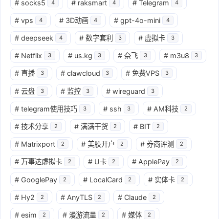
#
socks5
#
raksmart
#
Telegram
4
4
4
#
vps
#
3D动画
#
gpt-4o-mini
4
4
4
#
deepseek
#
数字套利
#
虚拟卡
4
3
3
#
Netflix
#
us.kg
#
奈飞
#
m3u8
3
3
3
3
#
直播
#
clawcloud
#
免费VPS
3
3
3
#
云盘
#
监控
#
wireguard
3
3
3
#
telegram使用技巧
#
ssh
#
AM科技
3
3
2
#
技术分享
#
满满干货
#
BIT
2
2
2
#
Matrixport
#
美股开户
#
券商评测
2
2
2
#
万事达虚拟卡
#
U卡
#
ApplePay
2
2
2
#
GooglePay
#
LocalCard
#
实体卡
2
2
2
#
Hy2
#
AnyTLS
#
Claude
2
2
2
#
esim
#
漫游流量
#
媒体
2
2
2