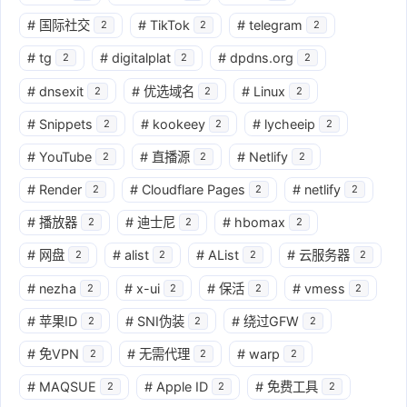
#
国际社交
#
TikTok
#
telegram
2
2
2
#
tg
#
digitalplat
#
dpdns.org
2
2
2
#
dnsexit
#
优选域名
#
Linux
2
2
2
#
Snippets
#
kookeey
#
lycheeip
2
2
2
#
YouTube
#
直播源
#
Netlify
2
2
2
#
Render
#
Cloudflare Pages
#
netlify
2
2
2
#
播放器
#
迪士尼
#
hbomax
2
2
2
#
网盘
#
alist
#
AList
#
云服务器
2
2
2
2
#
nezha
#
x-ui
#
保活
#
vmess
2
2
2
2
#
苹果ID
#
SNI伪装
#
绕过GFW
2
2
2
#
免VPN
#
无需代理
#
warp
2
2
2
#
MAQSUE
#
Apple ID
#
免费工具
2
2
2