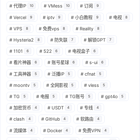
#
代理IP
#
VMess
#
订阅
10
10
9
#
Vercel
#
iptv
#
小白教程
#
电视
9
9
9
8
#
VPS
#
免费vps
#
Reality
8
8
8
#
Hysteria2
#
防失联
#
解锁GPT
8
7
7
#
1101
#
522
#
电视盒子
6
6
6
#
看片神器
#
账号星球
#
s-ui
6
6
6
#
工具神器
#
泛播IP
#
cfnat
5
5
5
#
moontv
#
全网影视
#
vless
5
5
5
#
TG
#
电报
#
TG账号
#
gpt4o
5
5
5
5
#
加密货币
#
USDT
#
专线
4
4
4
#
clash
#
GitHub
#
软路由
4
4
4
#
流媒体
#
Docker
#
免费VPN
4
4
4