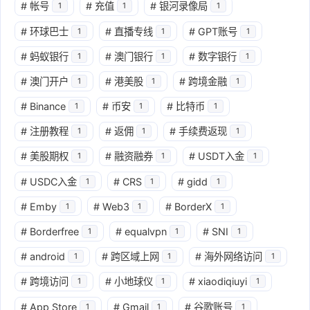
#
帐号
#
充值
#
银河录像局
1
1
1
#
环球巴士
#
直播专线
#
GPT账号
1
1
1
#
蚂蚁银行
#
澳门银行
#
数字银行
1
1
1
#
澳门开户
#
港美股
#
跨境金融
1
1
1
#
Binance
#
币安
#
比特币
1
1
1
#
注册教程
#
返佣
#
手续费返现
1
1
1
#
美股期权
#
融资融券
#
USDT入金
1
1
1
#
USDC入金
#
CRS
#
gidd
1
1
1
#
Emby
#
Web3
#
BorderX
1
1
1
#
Borderfree
#
equalvpn
#
SNI
1
1
1
#
android
#
跨区域上网
#
海外网络访问
1
1
1
#
跨境访问
#
小地球仪
#
xiaodiqiuyi
1
1
1
#
App Store
#
Gmail
#
谷歌账号
1
1
1