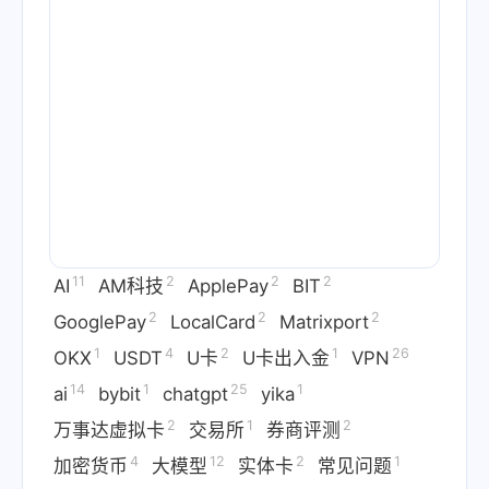
11
2
2
2
AI
AM科技
ApplePay
BIT
2
2
2
GooglePay
LocalCard
Matrixport
1
4
2
1
26
OKX
USDT
U卡
U卡出入金
VPN
14
1
25
1
ai
bybit
chatgpt
yika
2
1
2
万事达虚拟卡
交易所
券商评测
4
12
2
1
加密货币
大模型
实体卡
常见问题