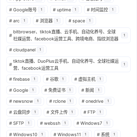
#
Google账号
#
uptime
#
时间监控
1
1
1
#
arc
#
浏览器
#
space
1
1
1
bitbrowser、tiktok直播、云手机、自动化养号、全球
#
1
社媒运营、facebook运营工具、跨境电商、指纹浏览器
#
cloudpanel
1
tiktok直播、DuoPlus云手机、自动化养号、全球社媒运
#
1
营、facebook运营工具
#
firebase
#
谷歌
#
虚拟主机
1
1
1
#
Google
#
免费证书
#
新闻
1
1
1
#
newsnow
#
rclone
#
onedrive
1
1
1
#
云盘同步
#
文件上传
#
FTP
1
1
1
#
SFTP
#
webssh
#
Windows7
1
1
1
#
Windows10
#
Windows11
#
系统
1
1
1