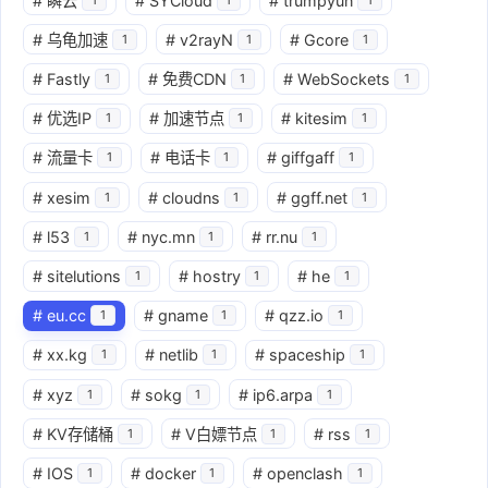
#
瞬云
#
SYCloud
#
trumpyun
#
乌龟加速
#
v2rayN
#
Gcore
1
1
1
#
Fastly
#
免费CDN
#
WebSockets
1
1
1
#
优选IP
#
加速节点
#
kitesim
1
1
1
#
流量卡
#
电话卡
#
giffgaff
1
1
1
#
xesim
#
cloudns
#
ggff.net
1
1
1
#
l53
#
nyc.mn
#
rr.nu
1
1
1
#
sitelutions
#
hostry
#
he
1
1
1
#
eu.cc
#
gname
#
qzz.io
1
1
1
#
xx.kg
#
netlib
#
spaceship
1
1
1
#
xyz
#
sokg
#
ip6.arpa
1
1
1
#
KV存储桶
#
V白嫖节点
#
rss
1
1
1
#
IOS
#
docker
#
openclash
1
1
1