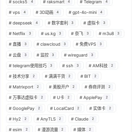
#
socks5
#
raksmart
#
Telegram
4
4
4
#
vps
#
3D动画
#
gpt-4o-mini
4
4
4
#
deepseek
#
数字套利
#
虚拟卡
4
3
3
#
Netflix
#
us.kg
#
奈飞
#
m3u8
3
3
3
3
#
直播
#
clawcloud
#
免费VPS
3
3
3
#
云盘
#
监控
#
wireguard
3
3
3
#
telegram使用技巧
#
ssh
#
AM科技
3
3
2
#
技术分享
#
满满干货
#
BIT
2
2
2
#
Matrixport
#
美股开户
#
券商评测
2
2
2
#
万事达虚拟卡
#
U卡
#
ApplePay
2
2
2
#
GooglePay
#
LocalCard
#
实体卡
2
2
2
#
Hy2
#
AnyTLS
#
Claude
2
2
2
#
esim
#
漫游流量
#
媒体
2
2
2