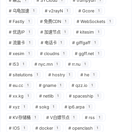
#
瞬云
#
SYCloud
#
trumpyun
#
乌龟加速
#
v2rayN
#
Gcore
1
1
1
#
Fastly
#
免费CDN
#
WebSockets
1
1
1
#
优选IP
#
加速节点
#
kitesim
1
1
1
#
流量卡
#
电话卡
#
giffgaff
1
1
1
#
xesim
#
cloudns
#
ggff.net
1
1
1
#
l53
#
nyc.mn
#
rr.nu
1
1
1
#
sitelutions
#
hostry
#
he
1
1
1
#
eu.cc
#
gname
#
qzz.io
1
1
1
#
xx.kg
#
netlib
#
spaceship
1
1
1
#
xyz
#
sokg
#
ip6.arpa
1
1
1
#
KV存储桶
#
V白嫖节点
#
rss
1
1
1
#
IOS
#
docker
#
openclash
1
1
1