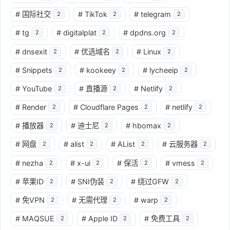
#
国际社交
#
TikTok
#
telegram
2
2
2
#
tg
#
digitalplat
#
dpdns.org
2
2
2
#
dnsexit
#
优选域名
#
Linux
2
2
2
#
Snippets
#
kookeey
#
lycheeip
2
2
2
#
YouTube
#
直播源
#
Netlify
2
2
2
#
Render
#
Cloudflare Pages
#
netlify
2
2
2
#
播放器
#
迪士尼
#
hbomax
2
2
2
#
网盘
#
alist
#
AList
#
云服务器
2
2
2
2
#
nezha
#
x-ui
#
保活
#
vmess
2
2
2
2
#
苹果ID
#
SNI伪装
#
绕过GFW
2
2
2
#
免VPN
#
无需代理
#
warp
2
2
2
#
MAQSUE
#
Apple ID
#
免费工具
2
2
2