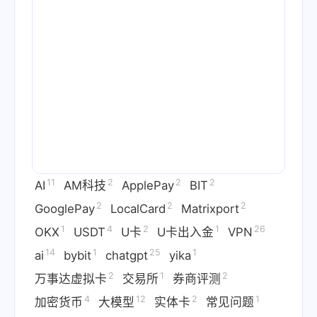
11
2
2
2
AI
AM科技
ApplePay
BIT
2
2
2
GooglePay
LocalCard
Matrixport
1
4
2
1
26
OKX
USDT
U卡
U卡出入金
VPN
14
1
25
1
ai
bybit
chatgpt
yika
2
1
2
万事达虚拟卡
交易所
券商评测
4
12
2
1
加密货币
大模型
实体卡
常见问题