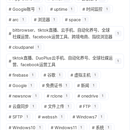
#
Google账号
#
uptime
#
时间监控
1
1
1
#
arc
#
浏览器
#
space
1
1
1
bitbrowser、tiktok直播、云手机、自动化养号、全球
#
1
社媒运营、facebook运营工具、跨境电商、指纹浏览器
#
cloudpanel
1
tiktok直播、DuoPlus云手机、自动化养号、全球社媒运
#
1
营、facebook运营工具
#
firebase
#
谷歌
#
虚拟主机
1
1
1
#
Google
#
免费证书
#
新闻
1
1
1
#
newsnow
#
rclone
#
onedrive
1
1
1
#
云盘同步
#
文件上传
#
FTP
1
1
1
#
SFTP
#
webssh
#
Windows7
1
1
1
#
Windows10
#
Windows11
#
系统
1
1
1