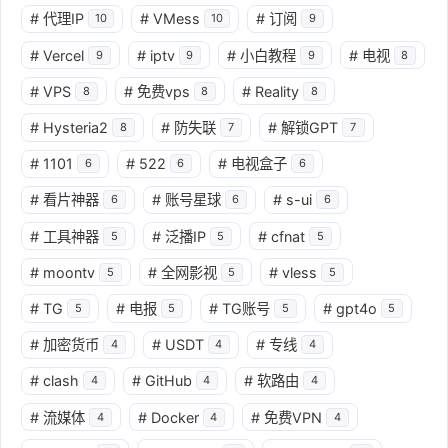
#
代理IP
#
VMess
#
订阅
10
10
9
#
Vercel
#
iptv
#
小白教程
#
电视
9
9
9
8
#
VPS
#
免费vps
#
Reality
8
8
8
#
Hysteria2
#
防失联
#
解锁GPT
8
7
7
#
1101
#
522
#
电视盒子
6
6
6
#
看片神器
#
账号星球
#
s-ui
6
6
6
#
工具神器
#
泛播IP
#
cfnat
5
5
5
#
moontv
#
全网影视
#
vless
5
5
5
#
TG
#
电报
#
TG账号
#
gpt4o
5
5
5
5
#
加密货币
#
USDT
#
专线
4
4
4
#
clash
#
GitHub
#
软路由
4
4
4
#
流媒体
#
Docker
#
免费VPN
4
4
4