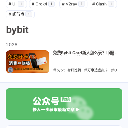
#
UI
#
Grok4
#
V2ray
#
Clash
1
1
1
1
#
阅节点
1
bybit
2026
免费Bybit Card新人怎么玩？币圈神
卡虚拟卡｜支持大陆身份 | 0开卡费0
年费0激活门槛 ｜无需地址证明｜教
你福利全拿走
bybit
拜比特
万事达虚拟卡
U
卡
加密货币
USDT
chatgpt
ApplePay
GooglePay
2026-05-18