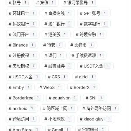
#
帐号
#
充值
#
银河录像局
1
1
1
#
环球巴士
#
直播专线
#
GPT账号
1
1
1
#
蚂蚁银行
#
澳门银行
#
数字银行
1
1
1
#
澳门开户
#
港美股
#
跨境金融
1
1
1
#
Binance
#
币安
#
比特币
1
1
1
#
注册教程
#
返佣
#
手续费返现
1
1
1
#
美股期权
#
融资融券
#
USDT入金
1
1
1
#
USDC入金
#
CRS
#
gidd
1
1
1
#
Emby
#
Web3
#
BorderX
1
1
1
#
Borderfree
#
equalvpn
#
SNI
1
1
1
#
android
#
跨区域上网
#
海外网络访问
1
1
1
#
跨境访问
#
小地球仪
#
xiaodiqiuyi
1
1
1
#
App Store
#
Gmail
#
谷歌账号
1
1
1