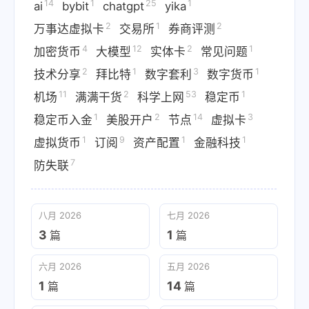
14
1
25
1
ai
bybit
chatgpt
yika
2
1
2
万事达虚拟卡
交易所
券商评测
4
12
2
1
加密货币
大模型
实体卡
常见问题
2
1
3
1
技术分享
拜比特
数字套利
数字货币
11
2
53
1
机场
满满干货
科学上网
稳定币
1
2
14
3
稳定币入金
美股开户
节点
虚拟卡
1
9
1
1
虚拟货币
订阅
资产配置
金融科技
7
防失联
八月 2026
七月 2026
3
1
篇
篇
六月 2026
五月 2026
1
14
篇
篇