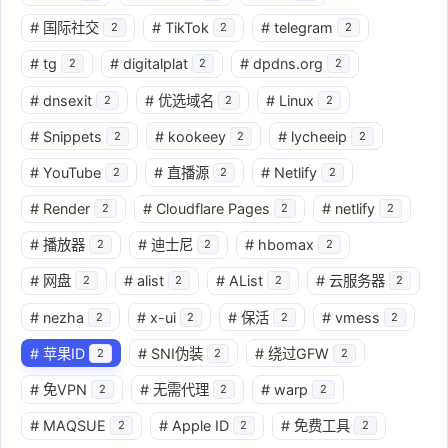
#
国际社交
#
TikTok
#
telegram
2
2
2
#
tg
#
digitalplat
#
dpdns.org
2
2
2
#
dnsexit
#
优选域名
#
Linux
2
2
2
#
Snippets
#
kookeey
#
lycheeip
2
2
2
#
YouTube
#
直播源
#
Netlify
2
2
2
#
Render
#
Cloudflare Pages
#
netlify
2
2
2
#
播放器
#
迪士尼
#
hbomax
2
2
2
#
网盘
#
alist
#
AList
#
云服务器
2
2
2
2
#
nezha
#
x-ui
#
保活
#
vmess
2
2
2
2
#
苹果ID
#
SNI伪装
#
绕过GFW
2
2
2
#
免VPN
#
无需代理
#
warp
2
2
2
#
MAQSUE
#
Apple ID
#
免费工具
2
2
2