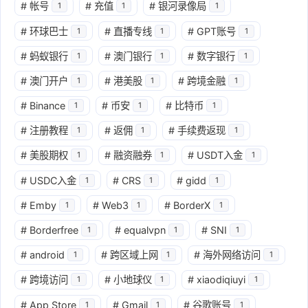
#
帐号
#
充值
#
银河录像局
1
1
1
#
环球巴士
#
直播专线
#
GPT账号
1
1
1
#
蚂蚁银行
#
澳门银行
#
数字银行
1
1
1
#
澳门开户
#
港美股
#
跨境金融
1
1
1
#
Binance
#
币安
#
比特币
1
1
1
#
注册教程
#
返佣
#
手续费返现
1
1
1
#
美股期权
#
融资融券
#
USDT入金
1
1
1
#
USDC入金
#
CRS
#
gidd
1
1
1
#
Emby
#
Web3
#
BorderX
1
1
1
#
Borderfree
#
equalvpn
#
SNI
1
1
1
#
android
#
跨区域上网
#
海外网络访问
1
1
1
#
跨境访问
#
小地球仪
#
xiaodiqiuyi
1
1
1
#
App Store
#
Gmail
#
谷歌账号
1
1
1