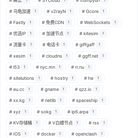
#
瞬云
#
SYCloud
#
trumpyun
#
乌龟加速
#
v2rayN
#
Gcore
1
1
1
#
Fastly
#
免费CDN
#
WebSockets
1
1
1
#
优选IP
#
加速节点
#
kitesim
1
1
1
#
流量卡
#
电话卡
#
giffgaff
1
1
1
#
xesim
#
cloudns
#
ggff.net
1
1
1
#
l53
#
nyc.mn
#
rr.nu
1
1
1
#
sitelutions
#
hostry
#
he
1
1
1
#
eu.cc
#
gname
#
qzz.io
1
1
1
#
xx.kg
#
netlib
#
spaceship
1
1
1
#
xyz
#
sokg
#
ip6.arpa
1
1
1
#
KV存储桶
#
V白嫖节点
#
rss
1
1
1
#
IOS
#
docker
#
openclash
1
1
1