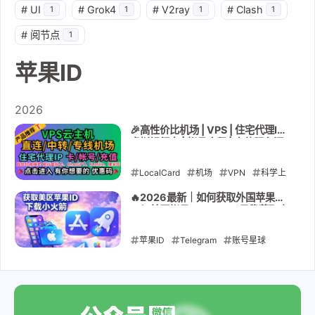
#
UI
#
Grok4
#
V2ray
#
Clash
1
1
1
1
#
阅节点
1
苹果ID
2026
🎉高性价比机场 | VPS | 住宅代理IP |
虚拟银行卡 | 帐号合租 | 充值服务汇
总 🎁点击进入领取优惠码🎉
LocalCard
机场
VPN
科学上
网
解锁GPT
静态住宅IP
🔥2026最新｜如何获取外国苹果
ID？美区帐号App Store最稳获取方
kookeey
lycheeip
流媒体
法｜下载小火箭Shadowrocket长期
稳定使用
VPS
苹果ID
直连机场
Telegram
中转机场
账号星球
专线
机场
TG
动态代理IP
电报
TG账号
raksmart
App Store
卡
帐号
Apple ID
充值
银河录像局
环球巴
士
2026-01-10
直播专线
苹果ID
GPT账号