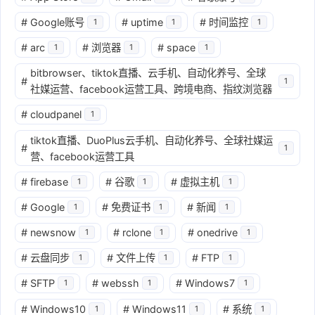
#
Google账号
#
uptime
#
时间监控
1
1
1
#
arc
#
浏览器
#
space
1
1
1
bitbrowser、tiktok直播、云手机、自动化养号、全球
#
1
社媒运营、facebook运营工具、跨境电商、指纹浏览器
#
cloudpanel
1
tiktok直播、DuoPlus云手机、自动化养号、全球社媒运
#
1
营、facebook运营工具
#
firebase
#
谷歌
#
虚拟主机
1
1
1
#
Google
#
免费证书
#
新闻
1
1
1
#
newsnow
#
rclone
#
onedrive
1
1
1
#
云盘同步
#
文件上传
#
FTP
1
1
1
#
SFTP
#
webssh
#
Windows7
1
1
1
#
Windows10
#
Windows11
#
系统
1
1
1