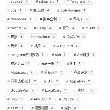
#
socks5
#
raksmart
#
Telegram
4
4
4
#
vps
#
3D动画
#
gpt-4o-mini
4
4
4
#
deepseek
#
数字套利
#
虚拟卡
4
3
3
#
Netflix
#
us.kg
#
奈飞
#
m3u8
3
3
3
3
#
直播
#
clawcloud
#
免费VPS
3
3
3
#
云盘
#
监控
#
wireguard
3
3
3
#
telegram使用技巧
#
ssh
#
AM科技
3
3
2
#
技术分享
#
满满干货
#
BIT
2
2
2
#
Matrixport
#
美股开户
#
券商评测
2
2
2
#
万事达虚拟卡
#
U卡
#
ApplePay
2
2
2
#
GooglePay
#
LocalCard
#
实体卡
2
2
2
#
Hy2
#
AnyTLS
#
Claude
2
2
2
#
esim
#
漫游流量
#
媒体
2
2
2