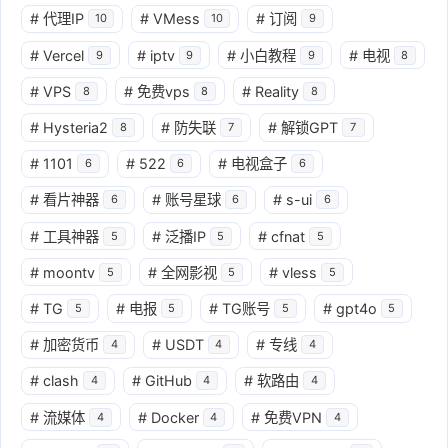
#
代理IP
#
VMess
#
订阅
10
10
9
#
Vercel
#
iptv
#
小白教程
#
电视
9
9
9
8
#
VPS
#
免费vps
#
Reality
8
8
8
#
Hysteria2
#
防失联
#
解锁GPT
8
7
7
#
1101
#
522
#
电视盒子
6
6
6
#
看片神器
#
账号星球
#
s-ui
6
6
6
#
工具神器
#
泛播IP
#
cfnat
5
5
5
#
moontv
#
全网影视
#
vless
5
5
5
#
TG
#
电报
#
TG账号
#
gpt4o
5
5
5
5
#
加密货币
#
USDT
#
专线
4
4
4
#
clash
#
GitHub
#
软路由
4
4
4
#
流媒体
#
Docker
#
免费VPN
4
4
4